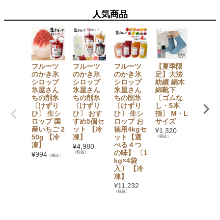
人気商品
フルーツ
フルーツ
フルーツ
【夏季限
【セッ
のかき氷
のかき氷
のかき氷
定】大法
でお得
シロップ
シロップ
シロップ
紡績 絹木
【無添
氷屋さん
氷屋さん
氷屋さん
綿靴下
加】 か
ちの削氷
ちの削氷
ちの削氷
〔ゴムな
氷シロ
〔けずり
〔けずり
〔けずり
し・5本
プ6本
ひ〕 生シ
ひ〕 おす
ひ〕 生シ
指〕 M・L
ト（い
ロップ 国
すめ5個セ
ロップ お
サイズ
ご・ぶ
産いちご 2
ット 【冷
徳用4kgセ
う・み
¥
1,320
50g 【冷
凍】
ット【選
ん・も
（税込）
凍】
べる４つ
も・マ
¥
4,980
の味】 〔1
ゴー・
（税込）
¥
994
（税込）
kg×4袋
イン×
入〕 【冷
1） フ
凍】
ツバス
ット
¥
11,232
（税込）
¥
3,780
（税込）