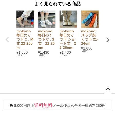
よく見られている商品
mokono
mokono
mokono
mokono
大法紡
毎日のく
毎日のく
毎日のく
スラブ糸
冷えと
つ下 C . M
つ下 C . S
つ下 ショ
くつ下 21-
のびの
丈 22-25c
丈 22-25
ート丈 2
24cm
カバー
m
cm
2-26cm
ックス
¥
1,650
〔シル
（税込）
¥
1,650
¥
1,430
¥
1,430
ウール
（税込）
（税込）
（税込）
リネン
¥
2,310
（税込）
ペー
ジト
ップ
送料無料
8,000円以上
メール便なら全国一律送料250円
へ