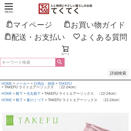
MENU
並び順
新着順
マイページ
お買い物ガイド
登録順
価格が安い順
価格が高い順
配送・お支払い
よくある質問
優先度順
レビュー順
キーワードヒット順
カート
検索
詳細検索
HOME
メーカー
日用品・雑貨
TAKEFU
TAKEFU ライトエアーソックス 〔22-24cm〕
HOME
靴下
先丸靴下
TAKEFU ライトエアーソックス 〔22-24cm〕
HOME
靴下
夏のくつ下
TAKEFU ライトエアーソックス 〔22-24cm〕