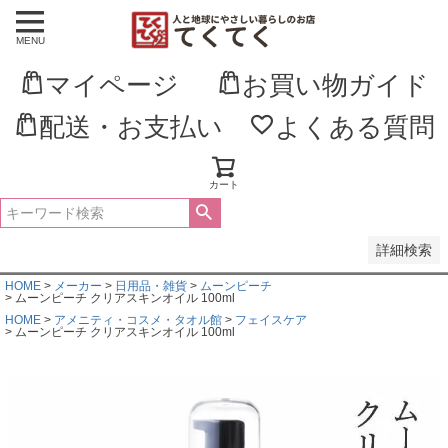
MENU
並び順
新着順
マイページ
お買い物ガイド
登録順
価格が安い順
価格が高い順
配送・お支払い
よくある質問
優先度順
レビュー順
キーワードヒット順
カート
検索
詳細検索
HOME
メーカー
日用品・雑貨
ムーンピーチ
ムーンピーチ クリアスキンオイル 100ml
HOME
アメニティ・コスメ・タオル館
フェイスケア
ムーンピーチ クリアスキンオイル 100ml