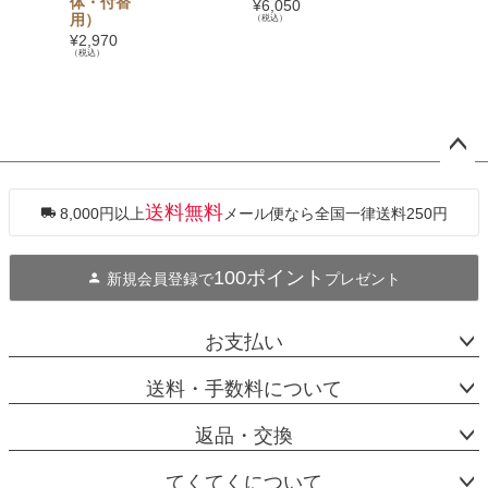
体・付替
¥
6,050
用）
（税込）
¥
2,970
（税込）
ペー
ジト
ップ
送料無料
8,000円以上
メール便なら全国一律送料250円
へ
100ポイント
新規会員登録で
プレゼント
お支払い
送料・手数料について
返品・交換
てくてくについて