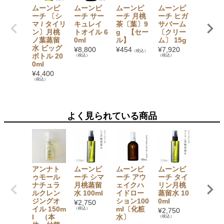
ムーンピ
ムーンピ
ムーンピ
ムーンピ
【期間
ーチ 〔シ
ーチ サー
ーチ 月桃
ーチ ヒガ
定】ム
マ / タイリ
キュレイ
茶〔葉〕9
サバーム
ンピー
ン〕月桃
トオイル 6
g 【セー
〔クリー
月桃ノ
ノ葉蒸留
0ml
ル】
ム〕 15g
蒸留水2
水 ビッグ
mL 2
¥
8,800
¥
454
¥
7,920
（税込）
ボトル 20
ット〔
（税込）
（税込）
0ml
マ or 
リン〕
¥
4,400
（税込）
¥
8,138
（税込）
よく見られている商品
アンナト
ムーンピ
ムーンピ
ムーンピ
ムーン
ゥモール
ーチ シマ
ーチ アウ
ーチ タイ
ーチ ヒ
ナチュラ
月桃蒸留
ェイクハ
リン月桃
サバー
ルクレン
水 100ml
イドロー
蒸留水 10
〔クリ
ジングオ
ション100
0ml
ム〕 5
¥
2,750
イル 150m
ml〔化粧
（税込）
¥
2,750
¥
3,520
l （本
水〕
（税込）
（税込）