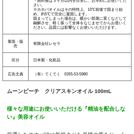
・開封後は３ヶ月以内を目安に、お早めにお使いくだ
さい。
※ホホバオイルはその特性上、10℃前後で固まり始
め、約5℃で完全に凝固します。
固まってしまった場合は、暖かい部屋に置くなどして
融解させ、軽く振って全体をなじませてからお使いく
ださい。品質には影響なくお使いいただけます。
製造・販
有限会社レセラ
売
区分
日本製・化粧品
広告文責
（有）てくてく 0265-53-5980
ムーンピーチ クリアスキンオイル 100mL
様々な用途にお使いいただける『精油を配合しな
い』美容オイル