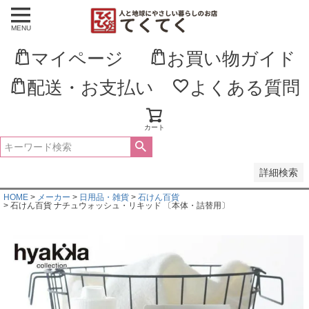
MENU
並び順
新着順
マイページ
お買い物ガイド
登録順
価格が安い順
価格が高い順
配送・お支払い
よくある質問
優先度順
レビュー順
キーワードヒット順
カート
検索
詳細検索
HOME
メーカー
日用品・雑貨
石けん百貨
石けん百貨 ナチュウォッシュ・リキッド 〔本体・詰替用〕