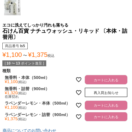
エコに洗えてしっかり汚れも落ちる
石けん百貨 ナチュウォッシュ・リキッド 〔本体・詰
替用〕
商品番号
ls5
¥
1,100
¥
1,375
〜
税込
[
10
〜
13
ポイント進呈 ]
種類
無香料・本体（500ml）
カートに入れる
¥
1,100
税込
無香料・詰替（900ml）
¥
1,320
再入荷お知らせ
税込
在庫切れ
ラベンダーレモン・本体（500ml）
カートに入れる
¥
1,100
税込
ラベンダーレモン・詰替（900ml）
カートに入れる
¥
1,375
税込
商品についてのお問い合わせ