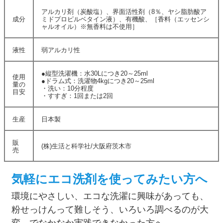
アルカリ剤（炭酸塩）、界面活性剤（8％、ヤシ脂肪酸ア
成分
ミドプロピルベタイン液）、有機酸、［香料（エッセンシ
ャルオイル）※無香料は不使用］
液性
弱アルカリ性
●縦型洗濯機：水30Lにつき20～25ml
使用
●ドラム式：洗濯物4kgにつき20～25ml
量の
・洗い：10分程度
目安
・すすぎ：1回または2回
生産
日本製
販
(株)生活と科学社/大阪府茨木市
売
気軽にエコ洗剤を使ってみたい方へ
環境にやさしい、エコな洗濯に興味があっても、
粉せっけんって難しそう、いろいろ調べるのが大
変…でなかなか実践できなかった方へ。