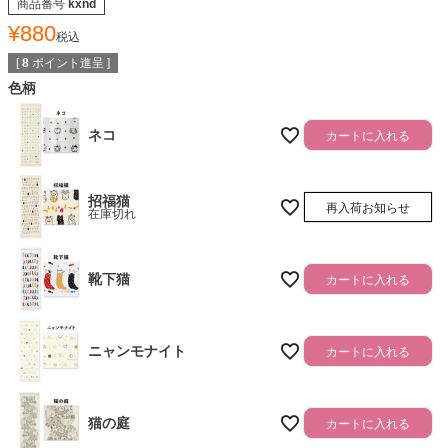
商品番号
kxnd
¥
880
税込
[
8
ポイント進呈 ]
色柄
ネコ
カートに入れる
招福猫
再入荷お知らせ
在庫切れ
靴下猫
カートに入れる
ニャンモナイト
カートに入れる
猫の庭
カートに入れる