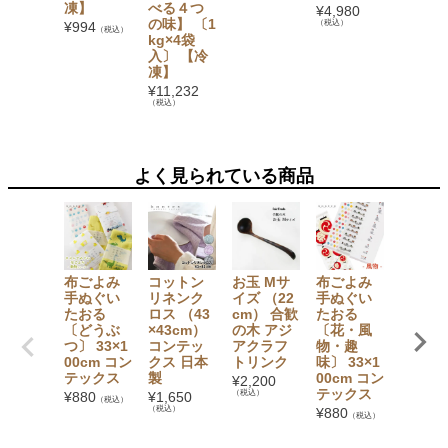
凍】
べる４つ
¥
4,980
の味】 〔1
（税込）
¥
994
（税込）
kg×4袋
入〕 【冷
凍】
¥
11,232
（税込）
よく見られている商品
布ごよみ
コットン
お玉 Mサ
布ごよみ
フェリ
手ぬぐい
リネンク
イズ （22
手ぬぐい
エッタ
たおる
ロス （43
cm） 合歓
たおる
ュッと
〔どうぶ
×43cm）
の木 アジ
〔花・風
ルーツ 
つ〕 33×1
コンテッ
アクラフ
物・趣
（8枚
00cm コン
クス 日本
トリンク
味〕 33×1
¥
410
（税
テックス
製
00cm コン
¥
2,200
テックス
（税込）
¥
880
¥
1,650
（税込）
（税込）
¥
880
（税込）