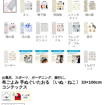
ネコ
靴下猫
招福猫
ニャンモ
猫の庭
ナイト
猫の湯
犬の湯
おりこう
トイプー
フレンチ
柴犬
ビション
ドル
ブルドッ
グ・ブル
ー
コーギー
うちのワ
ンコ
お風呂、スポーツ、ガーデニング、旅行に。
布ごよみ 手ぬぐいたおる 〔いぬ・ねこ〕 33×100cm
コンテックス