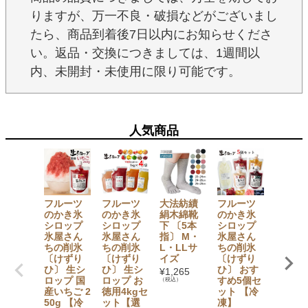
りますが、万一不良・破損などがございまし
たら、商品到着後7日以内にお知らせくださ
い。返品・交換につきましては、1週間以
内、未開封・未使用に限り可能です。
人気商品
フルーツ
フルーツ
大法紡績
フルーツ
【夏季
のかき氷
のかき氷
絹木綿靴
のかき氷
定】大
シロップ
シロップ
下 〔5本
シロップ
紡績 絹
氷屋さん
氷屋さん
指〕 M・
氷屋さん
綿靴下
ちの削氷
ちの削氷
L・LLサ
ちの削氷
〔ゴム
〔けずり
〔けずり
イズ
〔けずり
し・5
ひ〕 生シ
ひ〕 生シ
ひ〕 おす
指〕 M
¥
1,265
ロップ 国
ロップ お
すめ5個セ
サイズ
（税込）
産いちご 2
徳用4kgセ
ット 【冷
¥
1,320
50g 【冷
ット【選
凍】
（税込）