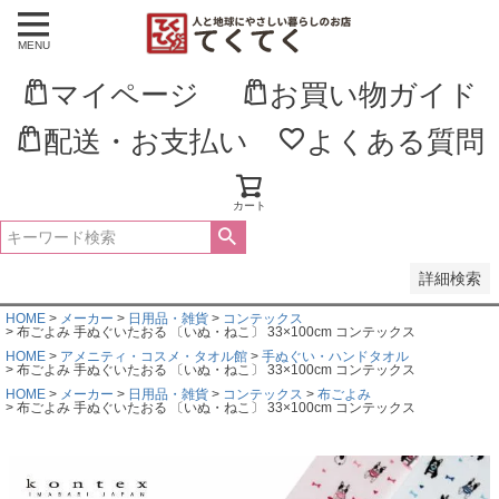
MENU
並び順
新着順
マイページ
お買い物ガイド
登録順
価格が安い順
価格が高い順
配送・お支払い
よくある質問
優先度順
レビュー順
キーワードヒット順
カート
検索
詳細検索
HOME
メーカー
日用品・雑貨
コンテックス
布ごよみ 手ぬぐいたおる 〔いぬ・ねこ〕 33×100cm コンテックス
HOME
アメニティ・コスメ・タオル館
手ぬぐい・ハンドタオル
布ごよみ 手ぬぐいたおる 〔いぬ・ねこ〕 33×100cm コンテックス
HOME
メーカー
日用品・雑貨
コンテックス
布ごよみ
布ごよみ 手ぬぐいたおる 〔いぬ・ねこ〕 33×100cm コンテックス