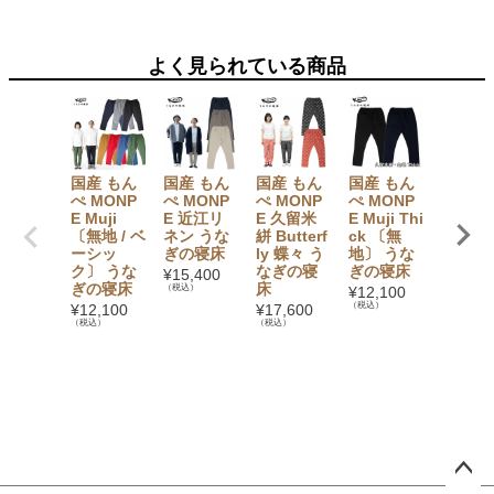
（税込）
よく見られている商品
国産 もん
国産 もん
国産 もん
国産 もん
国産 も
ぺ MONP
ぺ MONP
ぺ MONP
ぺ MONP
ぺ MO
E Muji
E 近江リ
E 久留米
E Muji Thi
E Chin
〔無地 / ベ
ネン うな
絣 Butterf
ck 〔無
ype 〔
ーシッ
ぎの寝床
ly 蝶々 う
地〕 うな
地 / 
ク〕 うな
なぎの寝
ぎの寝床
イプ /
¥
15,400
ぎの寝床
床
米絣〕 
（税込）
¥
12,100
なぎの
（税込）
¥
12,100
¥
17,600
床
（税込）
（税込）
¥
14,30
（税込）