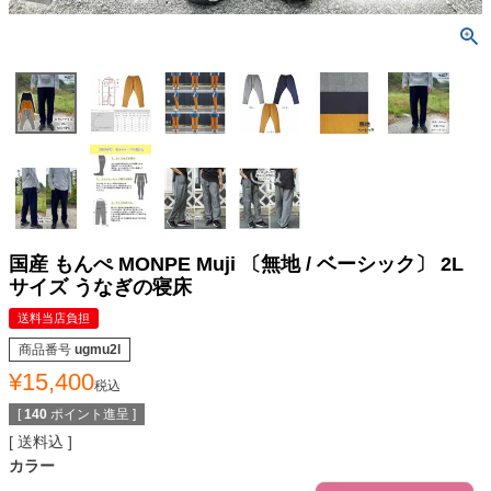
国産 もんぺ MONPE Muji 〔無地 / ベーシック〕 2L
サイズ うなぎの寝床
送料当店負担
商品番号
ugmu2l
¥
15,400
税込
[
140
ポイント進呈 ]
送料込
カラー