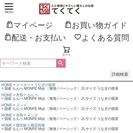
MENU
並び順
新着順
マイページ
お買い物ガイド
登録順
価格が安い順
価格が高い順
配送・お支払い
よくある質問
優先度順
レビュー順
キーワードヒット順
カート
検索
詳細検索
HOME
メーカー
うなぎの寝床
国産 もんぺ MONPE Muji 〔無地 / ベーシック〕 2Lサイズ うなぎの寝床
HOME
衣類
もんぺ
国産 もんぺ MONPE Muji 〔無地 / ベーシック〕 2Lサイズ うなぎの寝床
HOME
メンズ
国産 もんぺ MONPE Muji 〔無地 / ベーシック〕 2Lサイズ うなぎの寝床
HOME
衣類
メンズ
国産 もんぺ MONPE Muji 〔無地 / ベーシック〕 2Lサイズ うなぎの寝床
HOME
園芸館
園芸関連
国産 もんぺ MONPE Muji 〔無地 / ベーシック〕 2Lサイズ うなぎの寝床