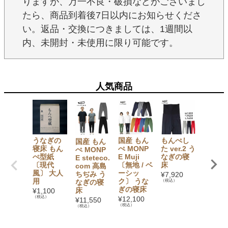
りますが、万一不良・破損などがございまし
たら、商品到着後7日以内にお知らせくださ
い。返品・交換につきましては、1週間以
内、未開封・未使用に限り可能です。
人気商品
うなぎの
国産 もん
もんぺし
国産 も
国産 もん
寝床 もん
ぺ MONP
た ver.2 う
ぺ Far
ぺ MONP
ぺ型紙
E Muji
なぎの寝
s' MO
E steteco.
〔現代
〔無地 / ベ
床
クリエ
com 高島
風〕 大人
ーシッ
ティブ
ちぢみ う
¥
7,920
用
ク〕 うな
ャレン
（税込）
なぎの寝
ぎの寝床
No.3 
床
¥
1,100
地交流 
（税込）
¥
12,100
¥
11,550
うなぎ
（税込）
（税込）
寝床
¥
16,50