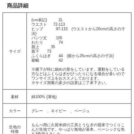
商品詳細
(cm表記) 2L
ウエスト 72-113
ヒップ 97-115 (ウエストから20cmの高さの寸
法)
パンツ丈 105
わたり 74
股上 35
サイズ
股下 73
ふくらはぎ 44 (裾から25cmの高さの寸法)
裾幅 42
※膝下が特に細めの形をしています。運動をしている
方などはふくらはぎがぴったりになる場合が多いので
ワンサイズ上をおススメしております。
※サイズ測量の多少の誤差はご了承下さい。
素材
綿100% (薄地)
カラー
グレー 、ネイビー 、ベージュ
もんぺ用に久留米絣の工房とうなぎの寝床でつくりこ
生地の
んだ生地です。やっぱり無地が基本。ベーシックな色
特徴
を3色揃えました。