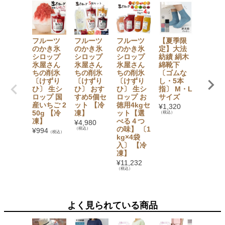
フルーツ
フルーツ
フルーツ
【夏季限
【セッ
のかき氷
のかき氷
のかき氷
定】大法
でお得
シロップ
シロップ
シロップ
紡績 絹木
【無添
氷屋さん
氷屋さん
氷屋さん
綿靴下
加】 か
ちの削氷
ちの削氷
ちの削氷
〔ゴムな
氷シロ
〔けずり
〔けずり
〔けずり
し・5本
プ6本
ひ〕 生シ
ひ〕 おす
ひ〕 生シ
指〕 M・L
ト（い
ロップ 国
すめ5個セ
ロップ お
サイズ
ご・ぶ
産いちご 2
ット 【冷
徳用4kgセ
う・み
¥
1,320
50g 【冷
凍】
ット【選
ん・も
（税込）
凍】
べる４つ
も・マ
¥
4,980
の味】 〔1
ゴー・
（税込）
¥
994
（税込）
kg×4袋
イン×
入〕 【冷
1） フ
凍】
ツバス
ット
¥
11,232
（税込）
¥
3,780
（税込）
よく見られている商品