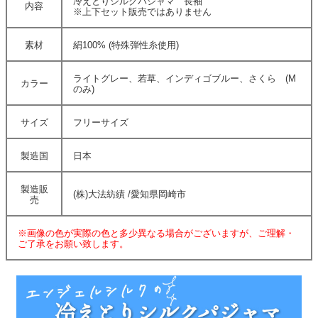
冷えとりシルクパジャマ 長袖
内容
※上下セット販売ではありません
素材
絹100% (特殊弾性糸使用)
ライトグレー、若草、インディゴブルー、さくら (M
カラー
のみ)
サイズ
フリーサイズ
製造国
日本
製造販
(株)大法紡績 /愛知県岡崎市
売
※画像の色が実際の色と多少異なる場合がございますが、ご理解・
ご了承をお願い致します。