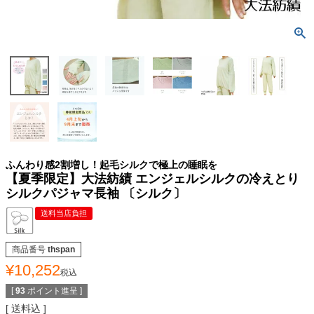
ふんわり感2割増し！起毛シルクで極上の睡眠を
【夏季限定】大法紡績 エンジェルシルクの冷えとり
シルクパジャマ長袖 〔シルク〕
送料当店負担
商品番号
thspan
¥
10,252
税込
[
93
ポイント進呈 ]
送料込