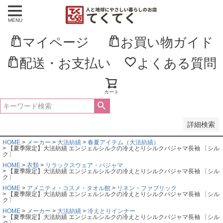
MENU
並び順
新着順
マイページ
お買い物ガイド
登録順
価格が安い順
価格が高い順
配送・お支払い
よくある質問
優先度順
レビュー順
キーワードヒット順
カート
検索
詳細検索
HOME
メーカー
大法紡績
春夏アイテム（大法紡績）
【夏季限定】大法紡績 エンジェルシルクの冷えとりシルクパジャマ長袖 〔シル
ク〕
HOME
衣類
リラックスウェア・パジャマ
【夏季限定】大法紡績 エンジェルシルクの冷えとりシルクパジャマ長袖 〔シル
ク〕
HOME
アメニティ・コスメ・タオル館
リネン・ファブリック
【夏季限定】大法紡績 エンジェルシルクの冷えとりシルクパジャマ長袖 〔シル
ク〕
HOME
メーカー
大法紡績
冷えとりインナー
【夏季限定】大法紡績 エンジェルシルクの冷えとりシルクパジャマ長袖 〔シル