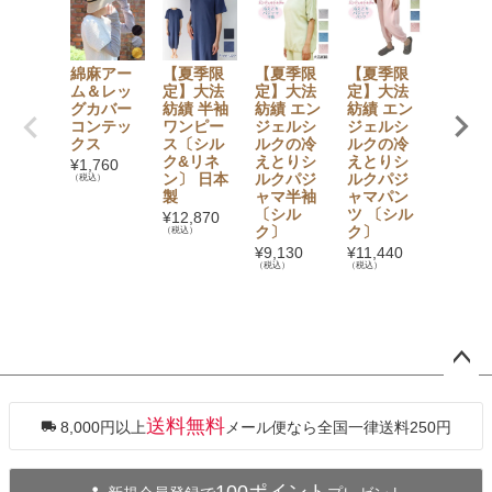
綿麻アー
【夏季限
【夏季限
【夏季限
【夏季
ム＆レッ
定】大法
定】大法
定】大法
定】大
グカバー
紡績 半袖
紡績 エン
紡績 エン
紡績 冷
コンテッ
ワンピー
ジェルシ
ジェルシ
とりシ
クス
ス〔シル
ルクの冷
ルクの冷
クはら
ク&リネ
えとりシ
えとりシ
きパンツ
¥
1,760
ン〕 日本
ルクパジ
ルクパジ
分丈〔
（税込）
製
ャマ半袖
ャマパン
ルク10
〔シル
ツ 〔シル
0％〕
¥
12,870
ク〕
ク〕
（税込）
¥
8,657
（税込）
¥
9,130
¥
11,440
（税込）
（税込）
ペー
ジト
ップ
送料無料
8,000円以上
メール便なら全国一律送料250円
へ