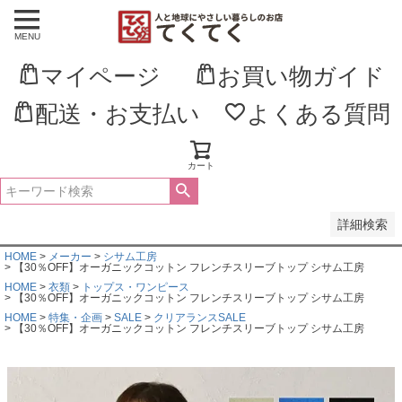
MENU
並び順
新着順
マイページ
お買い物ガイド
登録順
価格が安い順
価格が高い順
配送・お支払い
よくある質問
優先度順
レビュー順
キーワードヒット順
カート
検索
詳細検索
HOME
メーカー
シサム工房
【30％OFF】オーガニックコットン フレンチスリーブトップ シサム工房
HOME
衣類
トップス・ワンピース
【30％OFF】オーガニックコットン フレンチスリーブトップ シサム工房
HOME
特集・企画
SALE
クリアランスSALE
【30％OFF】オーガニックコットン フレンチスリーブトップ シサム工房