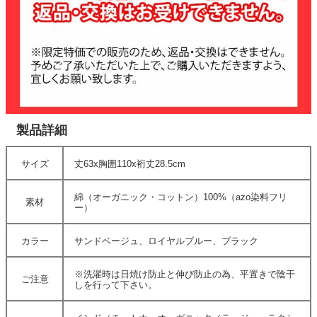
製品詳細
サイズ
丈63x胸囲110x裄丈28.5cm
綿（オーガニック・コットン）100%（azo染料フリ
素材
ー）
カラー
サンドベージュ、ロイヤルブルー、ブラック
※洗濯時は日焼け防止と伸び防止の為、平置きで陰干
ご注意
しを行って下さい。