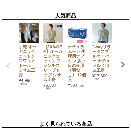
人気商品
手織 オー
【30％OF
ナチュラ
2wayリラ
【20％
ガニック
F】オーガ
ムーン 生
ックスプ
F】オ
コットン
ニックコ
理用ナプ
ルオーバ
ニック
フワリス
ットン フ
キン 多い
ー ナチュ
ットン 
トール
レンチス
日の夜用
ラル シサ
ーデュ
シサム工
リーブト
〔羽な
ム工房
イ ユニ
房
ップ シサ
し〕 12個
ックス
¥
17,600
ム工房
入
バーシ
（税込）
¥
4,950
ルハッ
（税込）
¥
5,390
¥
583
（税込）
シサム
（税込）
房 EM
C HA
¥
3,960
（税込）
よく見られている商品