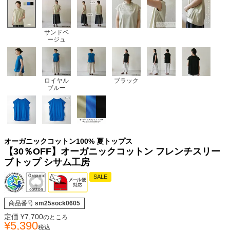
サンドベ
ージュ
ロイヤル
ブラック
ブルー
オーガニックコットン100% 夏トップス
【30％OFF】オーガニックコットン フレンチスリー
ブトップ シサム工房
SALE
商品番号
sm25sock0605
定価
¥
7,700
のところ
¥
5,390
税込