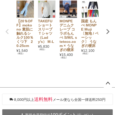
【20％OF
TAKEFU
MONPE
国産 もん
TAKEF
F】moko
ショート
デニムク
ぺ MONP
スパッツ
no 素肌に
スリーブ
レープ コ
E Muji
分丈 （ 
触れるシ
Ｔシャツ
ラボもん
〔無地 / ベ
dy's）
ルク100％
（Lad
ぺ S/M/L s
ーシッ
¥
4,730
くつ下 2
y's） M-L
teteco.co
ク〕 うな
（税込）
0-25cm
m × うな
ぎの寝床
¥
5,830
ぎの寝床
（税込）
¥
1,540
¥
12,100
（税込）
（税込）
¥
15,400
（税込）
ペー
ジト
ップ
送料無料
8,000円以上
メール便なら全国一律送料250円
へ
100ポイント