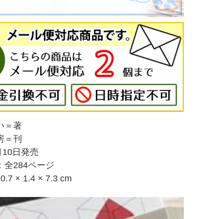
い＝著
房＝刊
月10日発売
全284ページ
 × 1.4 × 7.3 cm