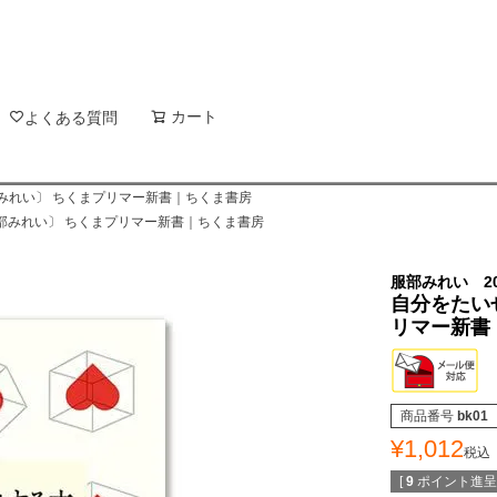
新着順
登録順
価格が
キーワードヒット順
検索
カート
検索
よくある質問
みれい〕 ちくまプリマー新書｜ちくま書房
部みれい〕 ちくまプリマー新書｜ちくま書房
服部みれい 20
自分をたい
リマー新書
商品番号
bk01
¥
1,012
税込
[
9
ポイント進呈 