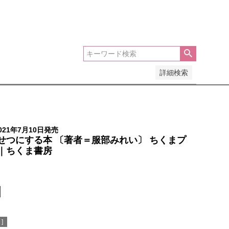
安い順
価格が高い順
優先度順
レビュー順
詳細検索
21年7月10日発売
せつにする本 〔著者＝服部みれい〕 ちくまプ
｜ちくま書房
]