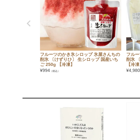
フルーツのかき氷シロップ 氷屋さんちの
フルー
削氷 〔けずりひ〕 生シロップ 国産いち
削氷 
ご 250g 【冷凍】
【冷凍
¥
994
¥
4,980
（税込）