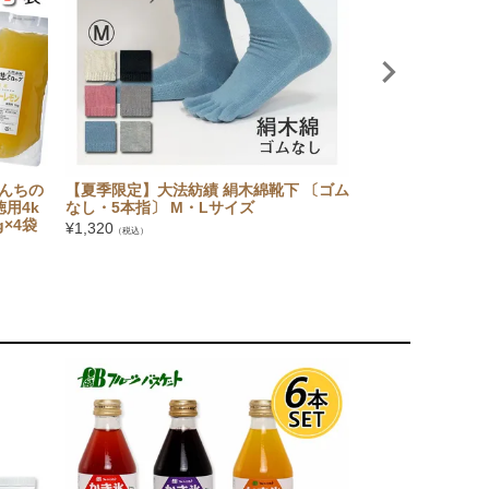
んちの
【夏季限定】大法紡績 絹木綿靴下 〔ゴム
【セットでお得】
用4k
なし・5本指〕 M・Lサイズ
ップ6本セット（
×4袋
ん・もも・マンゴ
¥
1,320
（税込）
ーツバスケット
¥
3,780
（税込）