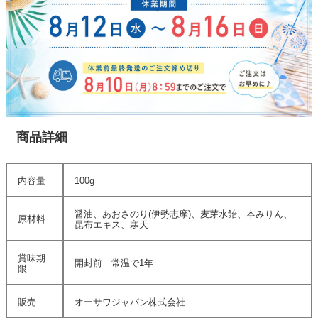
商品詳細
内容量
100g
醤油、あおさのり(伊勢志摩)、麦芽水飴、本みりん、
原材料
昆布エキス、寒天
賞味期
開封前 常温で1年
限
販売
オーサワジャパン株式会社