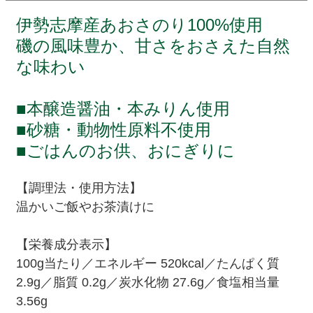
伊勢志摩産あおさのり100%使用
磯の風味豊か、甘さをおさえた自然
な味わい
■本醸造醤油・本みりん使用
■砂糖・動物性原料不使用
■ごはんのお供、おにぎりに
【調理法・使用方法】
温かいご飯やお茶漬けに
【栄養成分表示】
100g当たり／エネルギー 520kcal／たんぱく質
2.9g／脂質 0.2g／炭水化物 27.6g／食塩相当量
3.56g