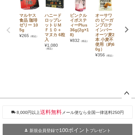
マルヤス
ハニード
ピンクル
オーサワ
味泉 
食品 珈琲
ロップレ
イボステ
の ビーガ
こげ風
ゼリー 10
ットＵＭ
ィーPlus
ンプロテ
の「直
5g
Ｆ１０＋
36g(2g×1
インバー
焼きせ
マヌカ 6粒
8)
オーツ麦2
べい」
¥
265
（税込）
入
本 小麦不
枚〔個
¥
832
（税込）
使用（約6
装〕
¥
1,080
0g）
（税込）
¥
454
（税
¥
356
（税込）
ペー
ジト
ップ
送料無料
8,000円以上
メール便なら全国一律送料250円
へ
100ポイント
新規会員登録で
プレゼント