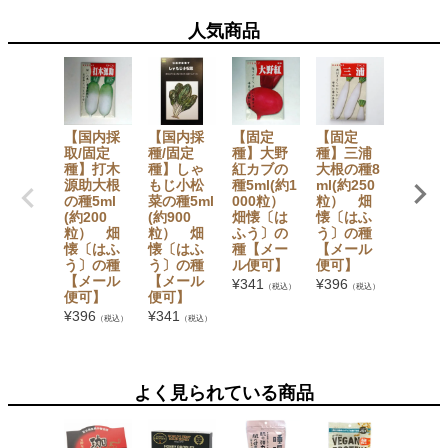
人気商品
【国内採
【国内採
【固定
【固定
【国内
取/固定
種/固定
種】大野
種】三浦
種/固定
種】打木
種】しゃ
紅カブの
大根の種8
種】宮
源助大根
もじ小松
種5ml(約1
ml(約250
総太り
の種5ml
菜の種5ml
000粒）
粒） 畑
根(青首
(約200
(約900
畑懐〔は
懐〔はふ
種5ml(
粒） 畑
粒） 畑
ふう〕の
う〕の種
00粒
懐〔はふ
懐〔はふ
種【メー
【メール
畑懐〔
う〕の種
う〕の種
ル便可】
便可】
ふう〕
【メール
【メール
種【メ
¥
341
¥
396
（税込）
（税込）
便可】
便可】
ル便可
¥
396
¥
341
¥
396
（税込）
（税込）
（税
よく見られている商品