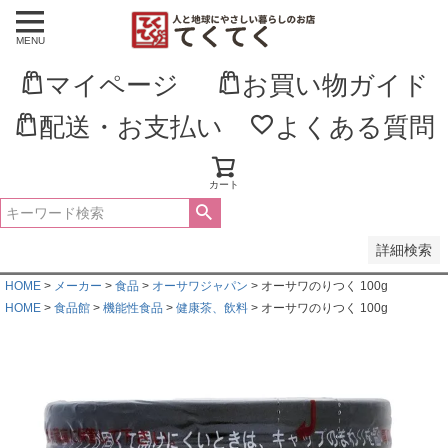
MENU
並び順
新着順
マイページ
お買い物ガイド
登録順
価格が安い順
価格が高い順
配送・お支払い
よくある質問
優先度順
レビュー順
キーワードヒット順
カート
検索
詳細検索
HOME
メーカー
食品
オーサワジャパン
オーサワのりつく 100g
HOME
食品館
機能性食品
健康茶、飲料
オーサワのりつく 100g