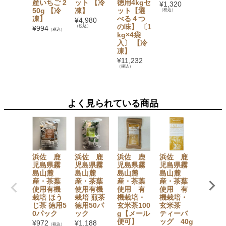
産いちご 2
ット 【冷
徳用4kgセ
う・み
¥
1,320
50g 【冷
凍】
ット【選
ん・も
（税込）
凍】
べる４つ
も・マ
¥
4,980
の味】 〔1
ゴー・
（税込）
¥
994
（税込）
kg×4袋
イン×
入〕 【冷
1） フ
凍】
ツバス
ット
¥
11,232
（税込）
¥
3,780
（税込）
よく見られている商品
浜佐 鹿
浜佐 鹿
浜佐 鹿
浜佐 鹿
浜佐 
児島県霧
児島県霧
児島県霧
児島県霧
児島県
島山麓
島山麓
島山麓
島山麓
島山麓
産・茶葉
産・茶葉
産・茶葉
産・茶葉
産・茶
使用有機
使用有機
使用 有
使用 有
使用 
栽培 ほう
栽培 煎茶
機栽培・
機栽培・
機栽培
じ茶 徳用5
徳用50パ
玄米茶100
玄米茶
煎茶NO
0パック
ック
g【メール
ティーバ
0 100
便可】
ッグ 40g
¥
972
¥
1,188
¥
702
（税込）
（税