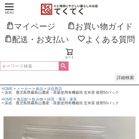
MENU
並び順
新着順
マイページ
お買い物ガイド
登録順
価格が安い順
価格が高い順
配送・お支払い
よくある質問
優先度順
レビュー順
キーワードヒット順
カート
検索
詳細検索
HOME
メーカー
食品
浜佐商店
浜佐 鹿児島県霧島山麓産・茶葉使用有機栽培 玄米茶 徳用50パック
HOME
食品館
飲み物
緑茶・番茶・麦茶
浜佐 鹿児島県霧島山麓産・茶葉使用有機栽培 玄米茶 徳用50パック