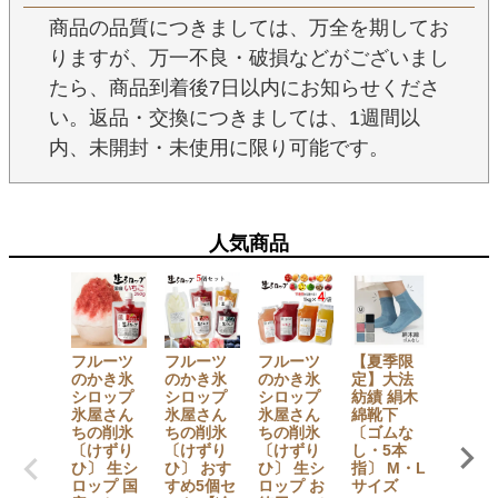
商品の品質につきましては、万全を期してお
りますが、万一不良・破損などがございまし
たら、商品到着後7日以内にお知らせくださ
い。返品・交換につきましては、1週間以
内、未開封・未使用に限り可能です。
人気商品
フルーツ
フルーツ
フルーツ
【夏季限
【セッ
のかき氷
のかき氷
のかき氷
定】大法
でお得
シロップ
シロップ
シロップ
紡績 絹木
【無添
氷屋さん
氷屋さん
氷屋さん
綿靴下
加】 か
ちの削氷
ちの削氷
ちの削氷
〔ゴムな
氷シロ
〔けずり
〔けずり
〔けずり
し・5本
プ6本
ひ〕 生シ
ひ〕 おす
ひ〕 生シ
指〕 M・L
ト（い
ロップ 国
すめ5個セ
ロップ お
サイズ
ご・ぶ