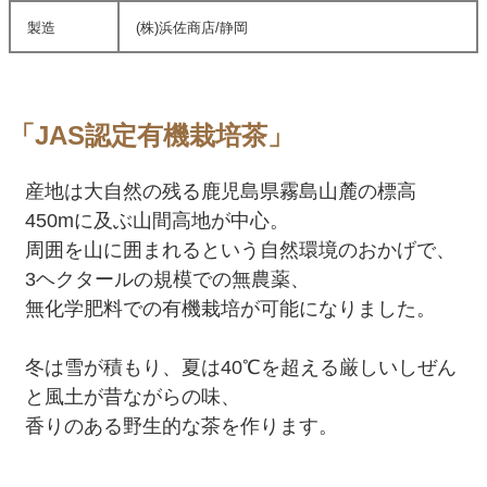
製造
(株)浜佐商店/静岡
「JAS認定有機栽培茶」
産地は大自然の残る鹿児島県霧島山麓の標高
450mに及ぶ山間高地が中心。
周囲を山に囲まれるという自然環境のおかげで、
3ヘクタールの規模での無農薬、
無化学肥料での有機栽培が可能になりました。
冬は雪が積もり、夏は40℃を超える厳しいしぜん
と風土が昔ながらの味、
香りのある野生的な茶を作ります。