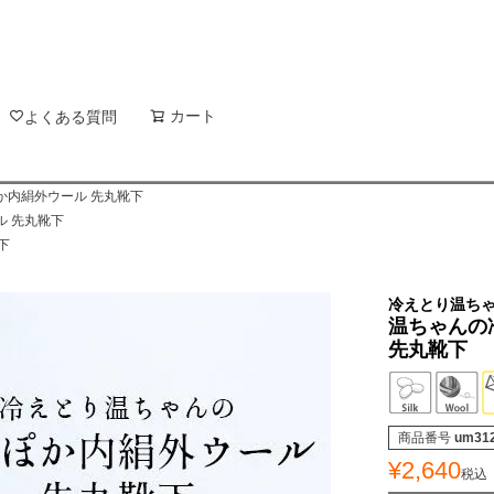
新着順
登録順
価格が
キーワードヒット順
検索
カート
検索
よくある質問
か内絹外ウール 先丸靴下
ル 先丸靴下
下
冷えとり温ち
温ちゃんの
先丸靴下
商品番号
um31
¥
2,640
税込