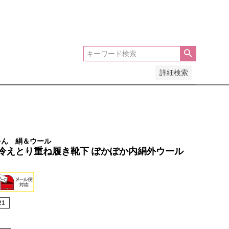
安い順
価格が高い順
優先度順
レビュー順
詳細検索
ゃん 絹＆ウール
冷えとり重ね履き靴下 ぽかぽか内絹外ウール
21