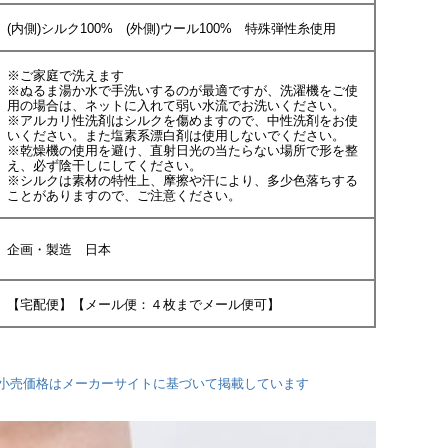
(内側)シルク100% (外側)ウール100% 特殊弾性糸使用
※ご家庭で洗えます
※ぬるま湯か水で手洗いするのが最適ですが、洗濯機をご使
用の場合は、ネットに入れて弱い水流でお洗いください。
※アルカリ性洗剤はシルクを傷めますので、中性洗剤をお使
いください。また塩素系漂白剤は使用しないでください。
※乾燥機の使用を避け、直射日光の当たらない場所で形を整
え、必ず陰干しにしてください。
※シルクは素材の特性上、摩擦や汗により、多少色落ちする
ことがありますので、ご注意ください。
企画・製造 日本
【宅配便】【メール便：４枚までメール便可】
小売価格はメーカーサイトに基づいて掲載しています