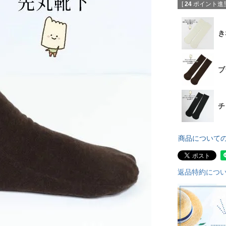
[
24
ポイント進呈
き
ブ
チ
商品について
返品特約につ