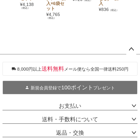
（税込）
入×6袋セ
入
し〕 2
¥
4,138
ット
入×6袋
（税込）
¥
836
（税込）
ット
¥
4,765
（税込）
¥
3,323
（税込）
ペー
ジト
ップ
送料無料
8,000円以上
メール便なら全国一律送料250円
へ
100ポイント
新規会員登録で
プレゼント
お支払い
送料・手数料について
返品・交換