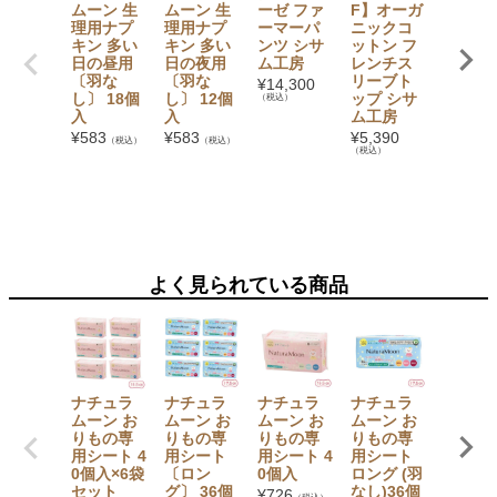
ムーン 生
ムーン 生
ーゼ ファ
F】オーガ
ガニッ
理用ナプ
理用ナプ
ーマーパ
ニックコ
コット
キン 多い
キン 多い
ンツ シサ
ットン フ
フワリ
日の昼用
日の夜用
ム工房
レンチス
トー
〔羽な
〔羽な
リーブト
シサム
¥
14,300
し〕 18個
し〕 12個
ップ シサ
房
（税込）
入
入
ム工房
¥
4,950
（税込）
¥
583
¥
583
¥
5,390
（税込）
（税込）
（税込）
よく見られている商品
ナチュラ
ナチュラ
ナチュラ
ナチュラ
ナチュ
ムーン お
ムーン お
ムーン お
ムーン お
ムーン 
りもの専
りもの専
りもの専
りもの専
理用ナ
用シート 4
用シート
用シート 4
用シート
キン 普
0個入×6袋
〔ロン
0個入
ロング (羽
の日用
セット
グ〕 36個
なし)36個
〔羽な
¥
726