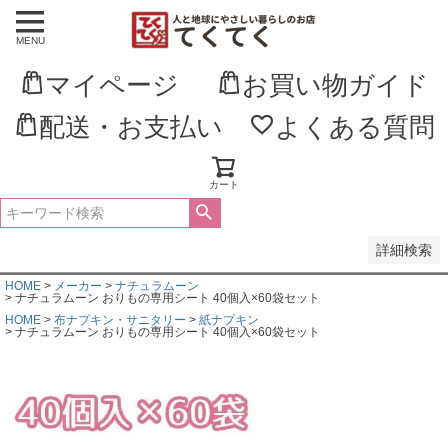
MENU
並び順
新着順
マイページ
お買い物ガイド
登録順
価格が安い順
価格が高い順
配送・お支払い
よくある質問
優先度順
レビュー順
キーワードヒット順
カート
検索
詳細検索
HOME
メーカー
ナチュラムーン
ナチュラムーン おりもの専用シート 40個入×60袋セット
HOME
布ナプキン・サニタリー
紙ナプキン
ナチュラムーン おりもの専用シート 40個入×60袋セット