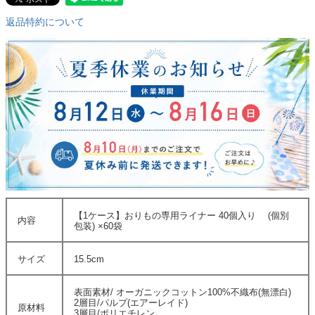
返品特約について
【1ケース】おりもの専用ライナー 40個入り (個別
内容
包装) ×60袋
サイズ
15.5cm
表面素材/ オーガニックコットン100%不織布(無漂白)
2層目/パルプ(エアーレイド)
原材料
3層目/ポリエチレン