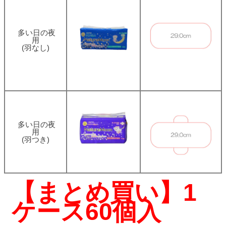
多い日の夜
用
(羽なし)
多い日の夜
用
(羽つき)
【まとめ買い】1
ケース60個入