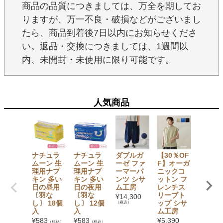
商品の品質につきましては、万全を期してお
りますが、万一不良・破損などがございまし
たら、商品到着後7日以内にお知らせくださ
い。返品・交換につきましては、1週間以
内、未開封・未使用に限り可能です。
人気商品
ナチュラ
ナチュラ
ダブルガ
【30％OF
手織 オ
ムーン 生
ムーン 生
ーゼ ファ
F】オーガ
ガニッ
理用ナプ
理用ナプ
ーマーパ
ニックコ
コット
キン 多い
キン 多い
ンツ シサ
ットン フ
フワリ
日の昼用
日の夜用
ム工房
レンチス
トー
〔羽な
〔羽な
リーブト
シサム
¥
14,300
し〕 18個
し〕 12個
ップ シサ
房
（税込）
入
入
ム工房
¥
4,950
（税込）
¥
583
¥
583
¥
5,390
（税込）
（税込）