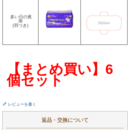
多い日の夜
用
(羽つき)
【まとめ買い】6
個セット
レビューを書く
返品・交換について