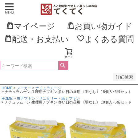
MENU
並び順
新着順
マイページ
お買い物ガイド
登録順
価格が安い順
価格が高い順
配送・お支払い
よくある質問
優先度順
レビュー順
キーワードヒット順
カート
検索
詳細検索
HOME
メーカー
ナチュラムーン
ナチュラムーン 生理用ナプキン 多い日の昼用 〔羽なし〕 18個入×6袋セット
HOME
布ナプキン・サニタリー
紙ナプキン
ナチュラムーン 生理用ナプキン 多い日の昼用 〔羽なし〕 18個入×6袋セット