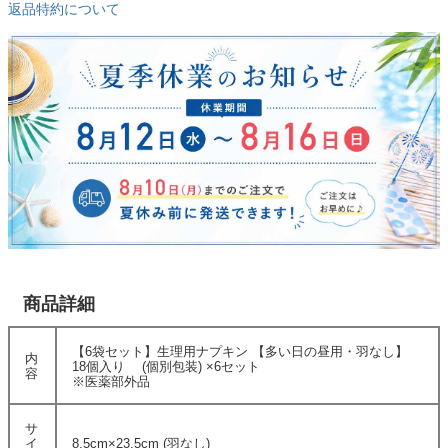
返品特約について
商品詳細
【6袋セット】生理用ナプキン 【多い日の昼用・羽なし】
内
18個入り (個別包装) ×6セット
容
※医薬部外品
サ
イ
8.5cm×23.5cm (羽なし)