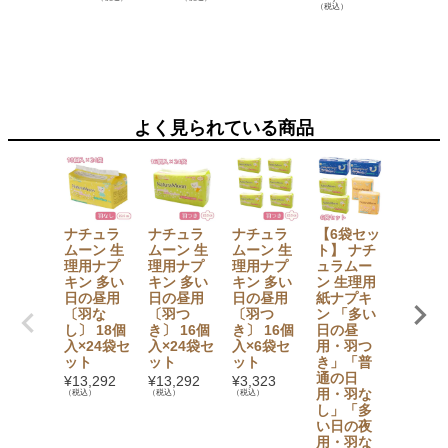
（税込）
よく見られている商品
ナチュラ
ナチュラ
ナチュラ
【6袋セッ
ナチュ
ムーン 生
ムーン 生
ムーン 生
ト】 ナチ
ムーン 
理用ナプ
理用ナプ
理用ナプ
ュラムー
理用ナ
キン 多い
キン 多い
キン 多い
ン 生理用
キン 多
日の昼用
日の昼用
日の昼用
紙ナプキ
日の夜
〔羽な
〔羽つ
〔羽つ
ン 「多い
〔羽つ
し〕 18個
き〕 16個
き〕 16個
日の昼
き〕 1
入×24袋セ
入×24袋セ
入×6袋セ
用・羽つ
入×24
ット
ット
ット
き」「普
ット
通の日
¥
13,292
¥
13,292
¥
3,323
¥
13,29
用・羽な
（税込）
（税込）
（税込）
（税込）
し」「多
い日の夜
用・羽な