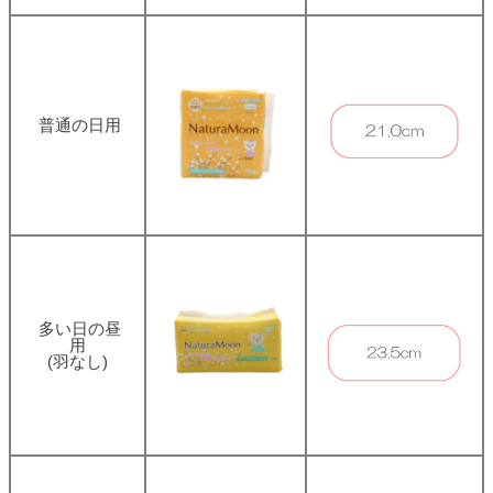
普通の日用
多い日の昼
用
(羽なし)