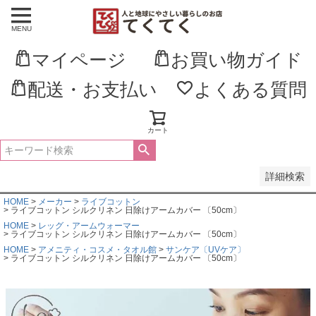
MENU
並び順
新着順
マイページ
お買い物ガイド
登録順
価格が安い順
価格が高い順
配送・お支払い
よくある質問
優先度順
レビュー順
キーワードヒット順
カート
検索
詳細検索
HOME
メーカー
ライブコットン
ライブコットン シルクリネン 日除けアームカバー 〔50cm〕
HOME
レッグ・アームウォーマー
ライブコットン シルクリネン 日除けアームカバー 〔50cm〕
HOME
アメニティ・コスメ・タオル館
サンケア〔UVケア〕
ライブコットン シルクリネン 日除けアームカバー 〔50cm〕