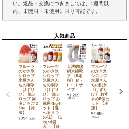
い。返品・交換につきましては、1週間以
内、未開封・未使用に限り可能です。
人気商品
フルーツ
フルーツ
大法紡績
フルーツ
【セッ
のかき氷
のかき氷
絹木綿靴
のかき氷
でお得
シロップ
シロップ
下 〔5本
シロップ
【無添
氷屋さん
氷屋さん
指〕 M・
氷屋さん
加】 か
ちの削氷
ちの削氷
L・LLサ
ちの削氷
氷シロ
〔けずり
〔けずり
イズ
〔けずり
プ6本
ひ〕 生シ
ひ〕 生シ
ひ〕 おす
ト（い
¥
1,265
ロップ 国
ロップ お
すめ5個セ
ご・ぶ
（税込）
産いちご 2
徳用4kgセ
ット 【冷
う・み
50g 【冷
ット【選
凍】
ん・も
凍】
べる４つ
も・マ
¥
4,980
の味】 〔1
ゴー・
（税込）
¥
994
（税込）
kg×4袋
イン×
入〕 【冷
1） フ