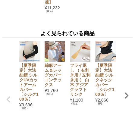
凍】
ツバス
ット
¥
11,232
（税込）
¥
3,780
（税込）
よく見られている商品
【夏季限
綿麻アー
フライ返
【夏季限
育てる
定】大法
ム＆レッ
し （ 右利
定】大法
土 畑
紡績 シル
グカバー
き用 / 左利
紡績 シル
の土 
クUVカッ
コンテッ
き用 ） 白
クネック
〔ふと
トアーム
クス
木 アジア
カバー
ろ〕1
カバー
クラフト
〔シルク1
トル 
¥
1,760
〔シルク1
リンク
00％〕
懐
（税込）
00％〕
¥
1,100
¥
2,860
¥
1,100
（税込）
（税込）
（税込）
¥
3,696
（税込）