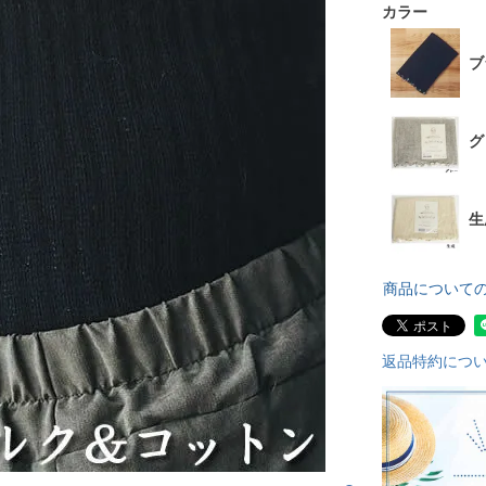
カラー
ブ
グ
生
商品について
返品特約につ