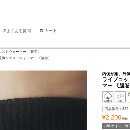
新着順
登録順
価格が
キーワードヒット順
検索
カート
検索
よくある質問
エストウォーマー 〔腹巻〕
重織ウエストウォーマー 〔腹巻〕
内側が絹、外
ライブコッ
マー 〔腹
商品番号
lc380
¥
2,200
税込
[
20
ポイント進呈