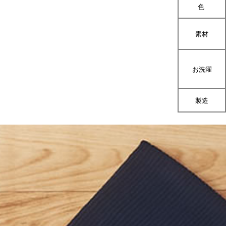
色
素材
お洗濯
製造