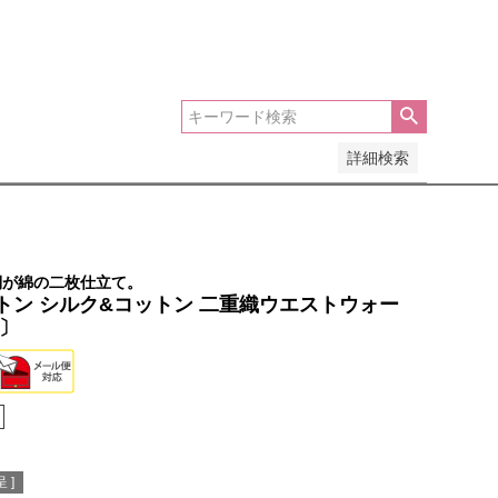
安い順
価格が高い順
優先度順
レビュー順
詳細検索
側が綿の二枚仕立て。
トン シルク&コットン 二重織ウエストウォー
巻〕
 ]