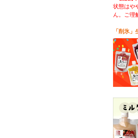
状態はや
ん。ご理
「削氷」