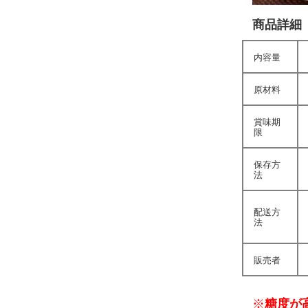
商品詳細
内容量
原材料
賞味期
限
保存方
法
配送方
法
販売者
※
糖度が