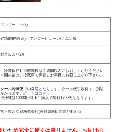
マンゴー 250g
砂糖(国内製造)、マンゴーピューレ/クエン酸
製造日より2年
【冷凍保存】※解凍後は２週間以内にお召し上がりください
※開封後は、冷蔵庫で保管しお早目にお召し上がり下さい。
クール冷凍便
での発送となります。クール便手数料は、別途
かかります。詳しくは
コチラ
※沖縄は10000円以上ご購入で送料1700円となります。
宮下製氷冷蔵株式会社(長野県飯田市通り町2-2)
高いため完全に硬くは凍りません
。お届けの