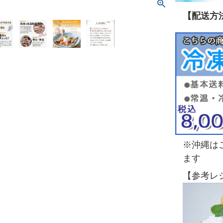
【配送方
※沖縄は
ます
【参考レ