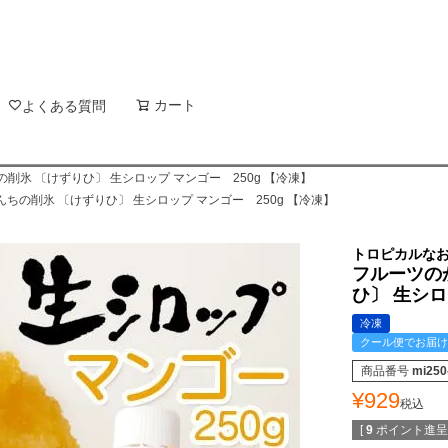
新着順
登録順
価格が
キーワードヒット順
検索
カート
検索
よくある質問
削氷 〔けずりひ〕 生シロップ マンゴー 250g 【冷凍】
ちの削氷 〔けずりひ〕 生シロップ マンゴー 250g 【冷凍】
トロピカルな
フルーツの
ひ〕 生シロ
冷凍
クール便でお届け
商品番号
mi250
¥
929
税込
[
9
ポイント進呈 