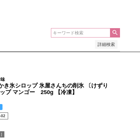
安い順
価格が高い順
優先度順
レビュー順
詳細検索
お味
かき氷シロップ 氷屋さんちの削氷 〔けずり
ップ マンゴー 250g 【冷凍】
-02
]