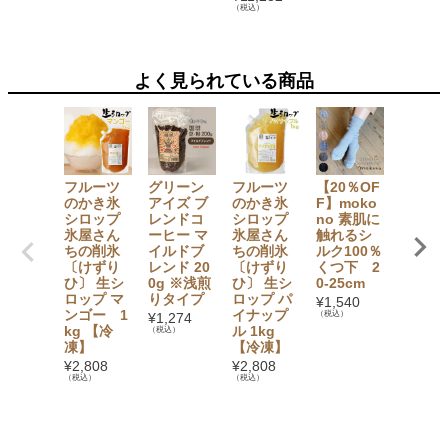
（税込）
¥
3,780
（税込）
よく見られている商品
フルーツ
グリーン
フルーツ
【20％OF
フルー
のかき氷
アイズ ブ
のかき氷
F】moko
のかき
シロップ
レンドコ
シロップ
no 素肌に
シロッ
氷屋さん
ーヒー マ
氷屋さん
触れるシ
氷屋さ
ちの削氷
イルドブ
ちの削氷
ルク100％
ちの削
〔けずり
レンド 20
〔けずり
くつ下 2
〔けず
ひ〕 生シ
0g ※浅煎
ひ〕 生シ
0-25cm
ひ〕 生
ロップ マ
りタイプ
ロップ パ
ロップ 
¥
1,540
ンゴー 1
イナップ
産巨峰
（税込）
¥
1,274
kg 【冷
ル 1kg
〔ぶど
（税込）
凍】
【冷凍】
う〕 1
【冷凍
¥
2,808
¥
2,808
（税込）
（税込）
¥
3,186
（税込）