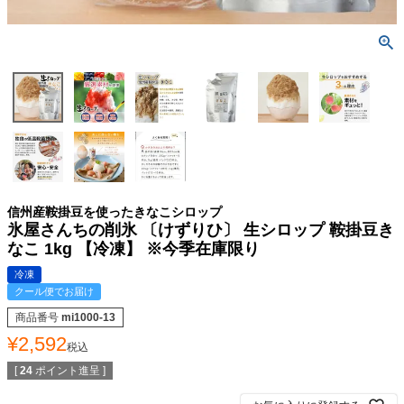
信州産鞍掛豆を使ったきなこシロップ
氷屋さんちの削氷 〔けずりひ〕 生シロップ 鞍掛豆き
なこ 1kg 【冷凍】 ※今季在庫限り
冷凍
クール便でお届け
商品番号
mi1000-13
¥
2,592
税込
[
24
ポイント進呈 ]