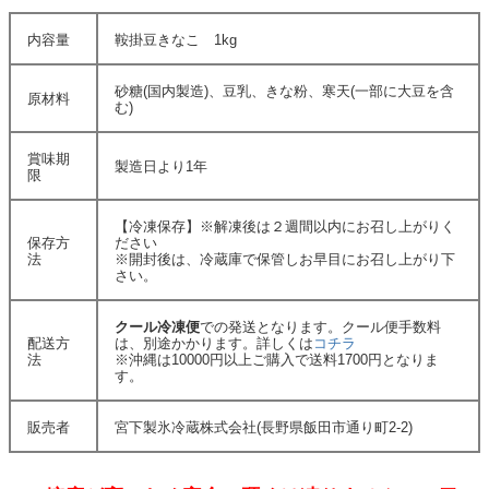
内容量
鞍掛豆きなこ 1kg
砂糖(国内製造)、豆乳、きな粉、寒天(一部に大豆を含
原材料
む)
賞味期
製造日より1年
限
【冷凍保存】※解凍後は２週間以内にお召し上がりく
保存方
ださい
法
※開封後は、冷蔵庫で保管しお早目にお召し上がり下
さい。
クール冷凍便
での発送となります。クール便手数料
配送方
は、別途かかります。詳しくは
コチラ
法
※沖縄は10000円以上ご購入で送料1700円となりま
す。
販売者
宮下製氷冷蔵株式会社(長野県飯田市通り町2-2)