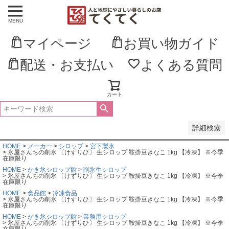
MENU
並び順
新着順
マイページ
お買い物ガイド
登録順
価格が安い順
価格が高い順
配送・お支払い
よくある質問
優先度順
レビュー順
キーワードヒット順
カート
検索
詳細検索
HOME
メーカー
シロップ
宮下製氷
氷屋さんちの削氷 〔けずりひ〕 生シロップ 鞍掛豆きなこ 1kg 【冷凍】 ※今季
在庫限り
HOME
かき氷シロップ館
削氷生シロップ
氷屋さんちの削氷 〔けずりひ〕 生シロップ 鞍掛豆きなこ 1kg 【冷凍】 ※今季
在庫限り
HOME
食品館
冷凍食品
氷屋さんちの削氷 〔けずりひ〕 生シロップ 鞍掛豆きなこ 1kg 【冷凍】 ※今季
在庫限り
HOME
かき氷シロップ館
業務用シロップ
氷屋さんちの削氷 〔けずりひ〕 生シロップ 鞍掛豆きなこ 1kg 【冷凍】 ※今季