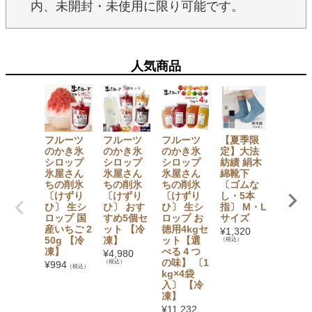
内、未開封・未使用に限り可能です。
人気商品
フルーツ
フルーツ
フルーツ
【夏季限
【セッ
のかき氷
のかき氷
のかき氷
定】大法
でお得
シロップ
シロップ
シロップ
紡績 絹木
【無添
氷屋さん
氷屋さん
氷屋さん
綿靴下
加】 か
ちの削氷
ちの削氷
ちの削氷
〔ゴムな
氷シロ
〔けずり
〔けずり
〔けずり
し・5本
プ6本
ひ〕 生シ
ひ〕 おす
ひ〕 生シ
指〕 M・L
ト（い
ロップ 国
すめ5個セ
ロップ お
サイズ
ご・ぶ
産いちご 2
ット 【冷
徳用4kgセ
う・み
¥
1,320
50g 【冷
凍】
ット【選
ん・も
（税込）
凍】
べる４つ
も・マ
¥
4,980
の味】 〔1
ゴー・
（税込）
¥
994
（税込）
kg×4袋
イン×
入〕 【冷
1） フ
凍】
ツバス
ット
¥
11,232