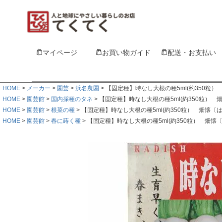
マイページ
お買い物ガイド
配送・お支払い
HOME
メーカー
園芸
浜名農園
【固定種】時なし大根の種5ml(約350粒
HOME
園芸館
国内採種のタネ
【固定種】時なし大根の種5ml(約350粒）
HOME
園芸館
根菜の種
【固定種】時なし大根の種5ml(約350粒） 畑懐
HOME
園芸館
春に蒔く種
【固定種】時なし大根の種5ml(約350粒） 畑