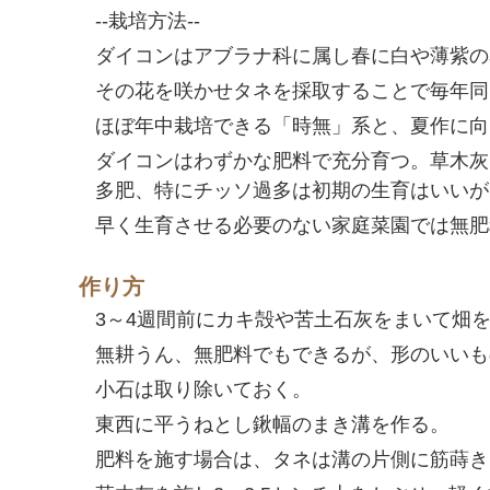
--栽培方法--
ダイコンはアブラナ科に属し春に白や薄紫の
その花を咲かせタネを採取することで毎年同
ほぼ年中栽培できる「時無」系と、夏作に向
ダイコンはわずかな肥料で充分育つ。草木灰
多肥、特にチッソ過多は初期の生育はいいが
早く生育させる必要のない家庭菜園では無肥
作り方
3～4週間前にカキ殻や苦土石灰をまいて畑
無耕うん、無肥料でもできるが、形のいいも
小石は取り除いておく。
東西に平うねとし鍬幅のまき溝を作る。
肥料を施す場合は、タネは溝の片側に筋蒔き