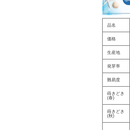
品名
価格
生産地
発芽率
難易度
蒔きどき
(春)
蒔きどき
(秋)