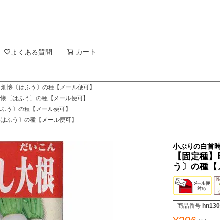
新着順
登録順
価格が
キーワードヒット順
検索
カート
検索
よくある質問
） 畑懐〔はふう〕の種【メール便可】
 畑懐〔はふう〕の種【メール便可】
〔はふう〕の種【メール便可】
懐〔はふう〕の種【メール便可】
小ぶりの白首時
【固定種】時
う〕の種【
商品番号
hn130