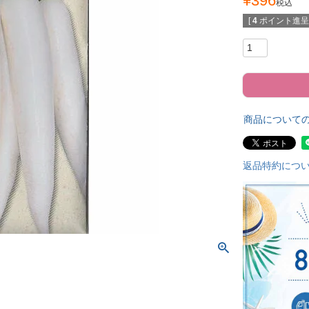
¥
396
税込
[
4
ポイント進呈 
商品について
返品特約につ