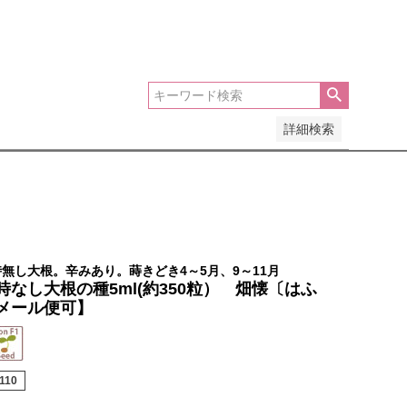
安い順
価格が高い順
優先度順
レビュー順
詳細検索
無し大根。辛みあり。蒔きどき4～5月、9～11月
なし大根の種5ml(約350粒） 畑懐〔はふ
メール便可】
110