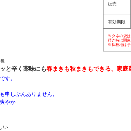
販売
有効期限
※タネの袋は
蒔き時は関東
※採種地は予
の種
ッと辛く薬味にも
春まきも秋まきもできる、家庭
です。
も申しぶんありません
。
爽やか
しい