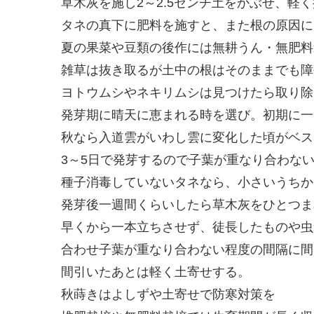
草木灰を施し2～2.5センチ土をかぶせ、軽
タネの真下に肥料を施すと、また根の原因に
夏の果菜や豆類の後作には無耕うん・無肥料
雑草は抜き取るが土中の根はそのままでも障
ヨトウムシやネキリムシは見つけたら取り除
発芽期に晴天に恵まれる時を選び。初期に一
秋なら入道雲がいわし雲に変化した頃がベス
3～5日で発芽するので子葉が重なり合わな
種子消毒していないタネなら、小さいうちか
発芽後一週間くらいしたら草木灰をひとつま
早くから一本立ちさせず、徒長したものや虫
合わせ子葉が重なり合わない程度の間隔に間
間引いたあとは軽く土寄せする。
秋蒔きはよしずや土寄せで防寒対策を