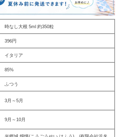
時なし大根 5ml 約350粒
396円
イタリア
85%
ふつう
3月～5月
9月～10月
光郷城 畑懐(こうごうせい はふう) /有限会社浜名