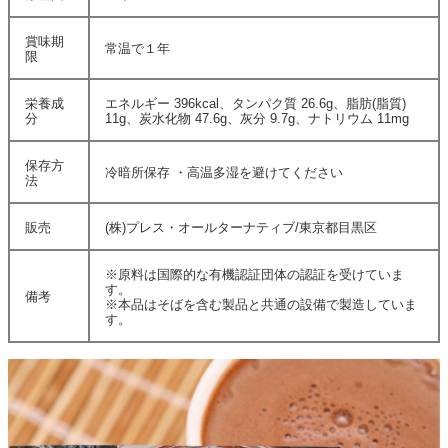
賞味期
常温で１年
限
栄養成
エネルギー 396kcal、タンパク質 26.6g、脂肪(脂質)
分
11g、炭水化物 47.6g、灰分 9.7g、ナトリウム 11mg
保存方
冷暗所保存 ・高温多湿を避けてください
法
販売
(株)プレス・オールターナティブ/東京都目黒区
※原料は国際的な有機認証団体の認証を受けていま
す。
備考
※本品はそばを含む製品と共通の設備で製造していま
す。