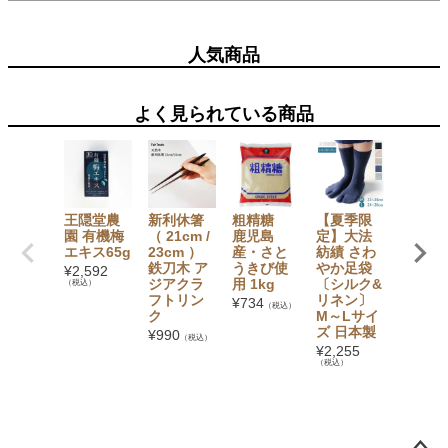
人気商品
よく見られている商品
王隠堂農
新利休箸
粗精糖
【夏季限
コット
園 有機梅
（ 21cm /
鹿児島
定】大法
リネン
エキス65g
23cm ）
産・さと
紡績 さわ
ロス （
鉄刀木 ア
うきび使
やか足袋
×43c
¥
2,592
ジアクラ
用 1kg
〔シルク&
コンテ
（税込）
フトリン
リネン〕
クス 日
¥
734
（税込）
ク
M～Lサイ
製
ズ 日本製
¥
990
¥
1,650
（税込）
（税込）
¥
2,255
（税込）