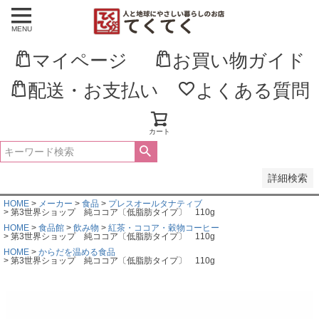
MENU
並び順
新着順
マイページ
お買い物ガイド
登録順
価格が安い順
価格が高い順
配送・お支払い
よくある質問
優先度順
レビュー順
キーワードヒット順
カート
検索
詳細検索
HOME
メーカー
食品
プレスオールタナティブ
第3世界ショップ 純ココア〔低脂肪タイプ〕 110g
HOME
食品館
飲み物
紅茶・ココア・穀物コーヒー
第3世界ショップ 純ココア〔低脂肪タイプ〕 110g
HOME
からだを温める食品
第3世界ショップ 純ココア〔低脂肪タイプ〕 110g