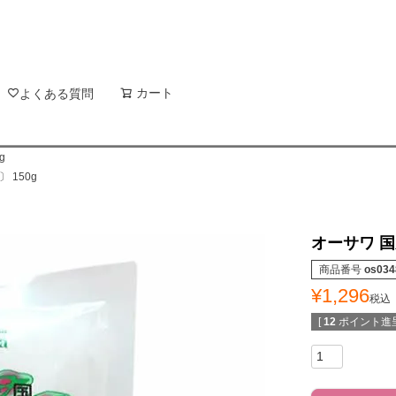
新着順
登録順
価格が
キーワードヒット順
検索
カート
検索
よくある質問
g
 150g
オーサワ 国
商品番号
os034
¥
1,296
税込
[
12
ポイント進呈