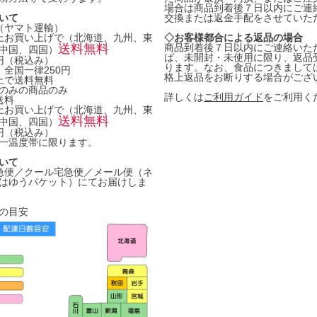
場合は商品到着後７日以内にご連
いて
交換または返金手配をさせていた
料（ヤマト運輸）
円以上お買い上げで（北海道、九州、東
◇お客様都合による返品の場合
送料無料
商品到着後７日以内にご連絡いた
中国、四国）
ば、未開封・未使用に限り、返品
0円（税込み）
ります。なお、食品につきまして
 全国一律250円
格上返品をお断りする場合がござ
以上で送料無料
のみの商品のみ
詳しくは
ご利用ガイド
をご利用く
送料
円以上お買い上げで（北海道、九州、東
送料無料
中国、四国）
0円（税込み）
一温度帯に限ります。
いて
急便／クール宅急便／メール便（ネ
はゆうパケット）にてお届けしま
の目安