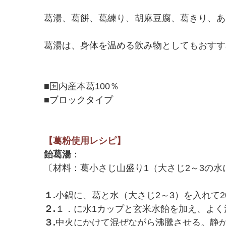
葛湯、葛餅、葛練り、胡麻豆腐、葛きり、あ
葛湯は、身体を温める飲み物としてもおすす
■国内産本葛100％
■ブロックタイプ
【葛粉使用レシピ】
飴葛湯
：
〔材料：葛小さじ山盛り1（大さじ2～3の水に
１.
小鍋に、葛と水（大さじ2～3）を入れて2
２.
１．に水1カップと玄米水飴を加え、よく
３.
中火にかけて混ぜながら沸騰させる。静か