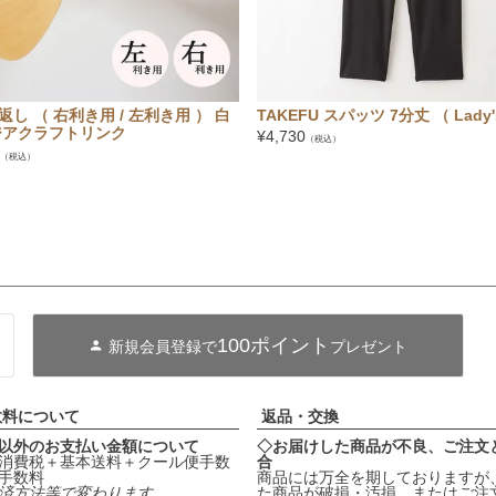
し （ 右利き用 / 左利き用 ） 白
TAKEFU スパッツ 7分丈 （ Lady
ジアクラフトリンク
¥
4,730
（税込）
（税込）
100ポイント
新規会員登録で
プレゼント
数料について
返品・交換
以外のお支払い金額について
◇お届けした商品が不良、ご注文
消費税＋基本送料＋クール便手数
合
手数料
商品には万全を期しておりますが
済方法等で変わります。
た商品が破損・汚損、またはご注