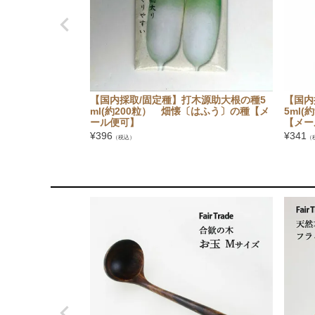
【国内採取/固定種】打木源助大根の種5
【国内
ml(約200粒） 畑懐〔はふう〕の種【メ
5ml
ール便可】
【メー
¥
396
¥
341
（税込）
（