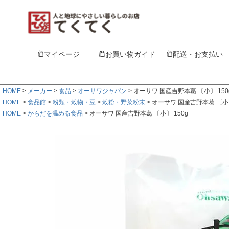
マイページ
お買い物ガイド
配送・お支払い
HOME
メーカー
食品
オーサワジャパン
オーサワ 国産吉野本葛 〔小〕 150
HOME
食品館
粉類・穀物・豆
穀粉・野菜粉末
オーサワ 国産吉野本葛 〔小〕
HOME
からだを温める食品
オーサワ 国産吉野本葛 〔小〕 150g