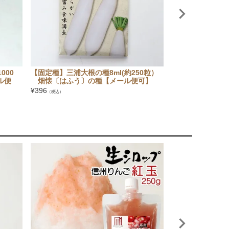
000
【固定種】三浦大根の種8ml(約250粒）
【国内採種/固定
ル便
畑懐〔はふう〕の種【メール便可】
首)の種5ml(約
の種【メール便可
¥
396
（税込）
¥
396
（税込）