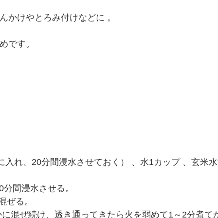
んかけやとろみ付けなどに 。
めです。
入れ、20分間浸水させておく） 、水1カップ 、玄米水
0分間浸水させる。
混ぜる。
に混ぜ続け、透き通ってきたら火を弱めて1～2分煮て