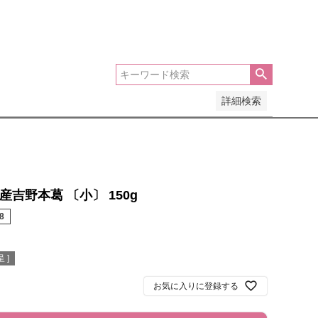
安い順
価格が高い順
優先度順
レビュー順
詳細検索
産吉野本葛 〔小〕 150g
8
 ]
お気に入りに登録する