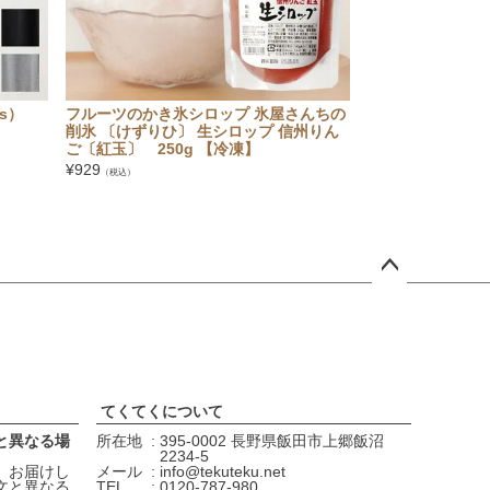
's）
フルーツのかき氷シロップ 氷屋さんちの
大法紡績 冷えと
削氷 〔けずりひ〕 生シロップ 信州りん
3枚目〕 〔シル
ご〔紅玉〕 250g 【冷凍】
¥
1,628
（税込）
¥
929
（税込）
ペー
ジト
ップ
へ
てくてくについて
と異なる場
所在地
395-0002 長野県飯田市上郷飯沼
2234-5
、お届けし
メール
info@tekuteku.net
文と異なる
TEL
0120-787-980