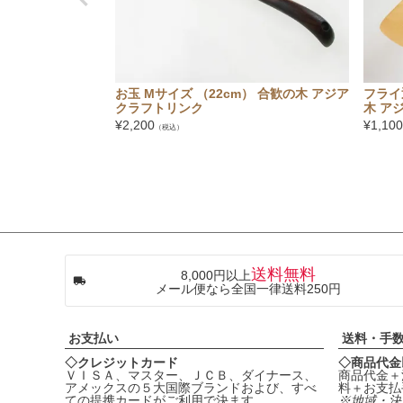
お玉 Mサイズ （22cm） 合歓の木 アジア
フライ返
クラフトリンク
木 ア
¥
2,200
¥
1,100
（税込）
送料無料
8,000円以上
メール便なら全国一律送料250円
お支払い
送料・手
◇クレジットカード
◇商品代金
ＶＩＳＡ、マスター、ＪＣＢ、ダイナース、
商品代金＋
アメックスの５大国際ブランドおよび、すべ
料＋お支払
ての提携カードがご利用で決ます。
※地域・決