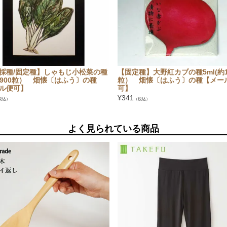
採種/固定種】しゃもじ小松菜の種
【固定種】大野紅カブの種5ml(約1
(約900粒） 畑懐〔はふう〕の種
粒） 畑懐〔はふう〕の種【メー
ル便可】
可】
¥
341
税込）
（税込）
よく見られている商品