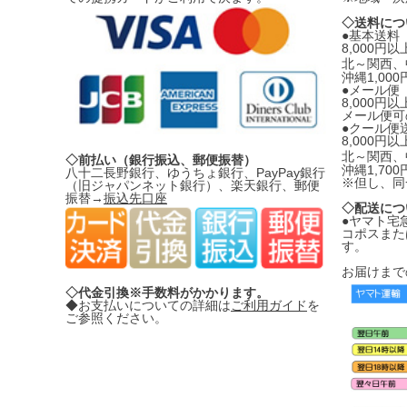
◇送料につ
●基本送
8,000
北～関西、
沖縄1,00
●メール便
8,000円
メール便可
●クール便
8,000
北～関西、
◇前払い（銀行振込、郵便振替）
沖縄1,70
八十二長野銀行、ゆうちょ銀行、PayPay銀行
※但し、同
（旧ジャパンネット銀行）、楽天銀行、郵便
振替→
振込先口座
◇配送につ
●ヤマト宅
コポスまた
す。
お届けまで
◇代金引換※手数料がかかります。
◆お支払いについての詳細は
ご利用ガイド
を
ご参照ください。