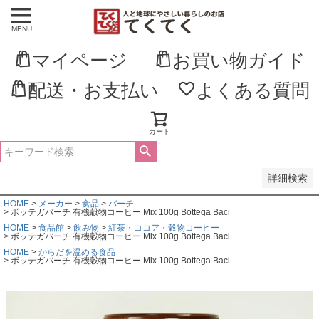
MENU
並び順
新着順
マイページ
お買い物ガイド
登録順
価格が安い順
価格が高い順
配送・お支払い
よくある質問
優先度順
レビュー順
キーワードヒット順
カート
検索
詳細検索
HOME
メーカー
食品
バーチ
ボッテガバーチ 有機穀物コーヒー Mix 100g Bottega Baci
HOME
食品館
飲み物
紅茶・ココア・穀物コーヒー
ボッテガバーチ 有機穀物コーヒー Mix 100g Bottega Baci
HOME
からだを温める食品
ボッテガバーチ 有機穀物コーヒー Mix 100g Bottega Baci