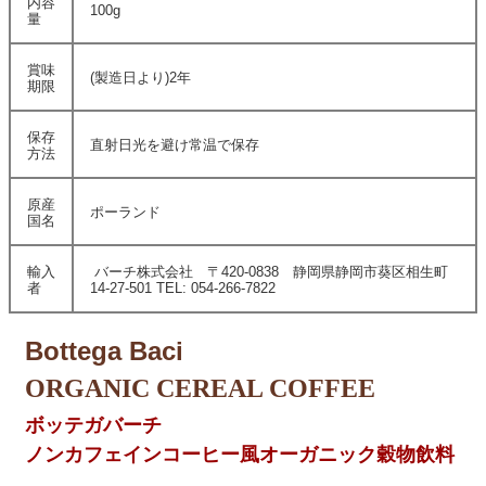
内容
100g
量
賞味
(製造日より)2年
期限
保存
直射日光を避け常温で保存
方法
原産
ポーランド
国名
輸入
バーチ株式会社 〒420-0838 静岡県静岡市葵区相生町
者
14-27-501 TEL: 054-266-7822
Bottega Baci
ORGANIC CEREAL COFFEE
ボッテガバーチ
ノンカフェインコーヒー風オーガニック穀物飲料