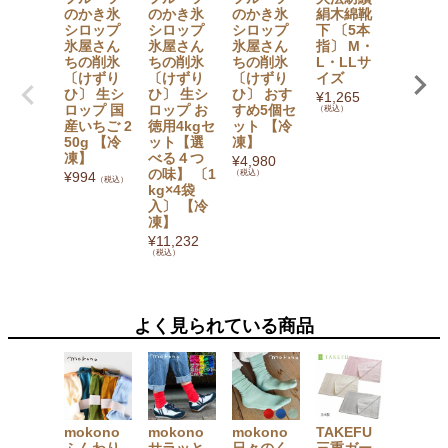
のかき氷
のかき氷
のかき氷
絹木綿靴
でお得
シロップ
シロップ
シロップ
下 〔5本
【無添
氷屋さん
氷屋さん
氷屋さん
指〕 M・
加】 か
ちの削氷
ちの削氷
ちの削氷
L・LLサ
氷シロ
〔けずり
〔けずり
〔けずり
イズ
プ6本
ひ〕 生シ
ひ〕 生シ
ひ〕 おす
ト（い
¥
1,265
ロップ 国
ロップ お
すめ5個セ
ご・ぶ
（税込）
産いちご 2
徳用4kgセ
ット 【冷
う・み
50g 【冷
ット【選
凍】
ん・も
凍】
べる４つ
も・マ
¥
4,980
の味】 〔1
ゴー・
（税込）
¥
994
（税込）
kg×4袋
イン×
入〕 【冷
1） フ
凍】
ツバス
ット
¥
11,232
（税込）
¥
3,780
（税込）
よく見られている商品
mokono
mokono
mokono
TAKEFU
沖縄子
ふんわり
サラッと
日々のく
三重ガー
て良