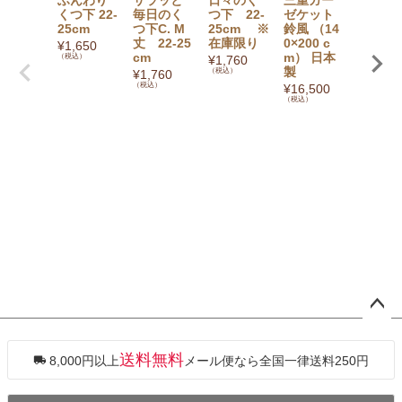
くつ下 22-
毎日のく
つ下 22-
ゼケット
月桃&
25cm
つ下C. M
25cm ※
鈴風 （14
の葉保
丈 22-25
在庫限り
0×200 c
ジェル
¥
1,650
cm
m） 日本
80ml
（税込）
¥
1,760
製
（税込）
¥
1,760
¥
2,970
（税込）
（税込）
¥
16,500
（税込）
ペー
ジト
ップ
送料無料
8,000円以上
メール便なら全国一律送料250円
へ