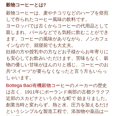
穀物コーヒーとは?
穀物コーヒーは、麦やチコリなどのハーブを焙煎
して作られたコーヒー風味の飲料です。
ヨーロッパでは古くからコーヒーの代用品として
親しまれ、バールなどでも気軽に飲むことができ
ます。コーヒーの風味がありながら、ノンカフェ
インなので、就寝前でも大丈夫。
妊婦の方や授乳中の方などお子様からお年寄りに
も安心してお飲みいただけます。苦味もなく、穀
物の優しい甘味がほんのりと感じ、コーヒーのお
共“スイーツ”が要らなくなったと言う方もいらっ
しゃいます。
Bottega Baci有機穀物コーヒー
のメーカーの歴史
は古く、1911年にポーランド南部の古都クラクフ
近郊のスカビナという小さな町で 始まりました。
創業当時と変わらず、熱と水、圧力を加えるだけ
というシンプルな製造工程で、添加物や薬品は一