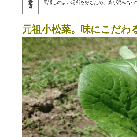
意
風通しのよい場所を好むため、葉が混み合っ
点
元祖小松菜。味にこだわ