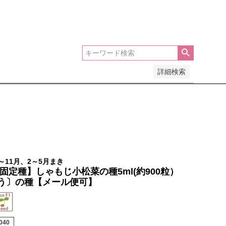
安い順
価格が高い順
優先度順
レビュー順
詳細検索
～11月、2～5月まき
/固定種】しゃもじ小松菜の種5ml(約900粒）
う〕の種【メール便可】
040