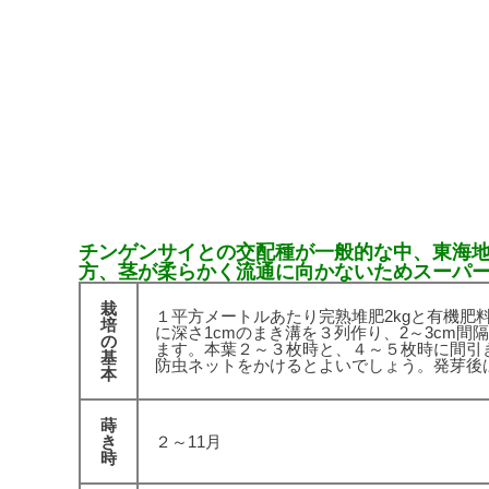
チンゲンサイとの交配種が一般的な中、東海
方、茎が柔らかく流通に向かないためスーパ
栽
１平方メートルあたり完熟堆肥2kgと有機肥料6
培
に深さ1cmのまき溝を３列作り、2～3cm
の
ます。本葉２～３枚時と、４～５枚時に間引
基
防虫ネットをかけるとよいでしょう。発芽後
本
蒔
き
２～11月
時