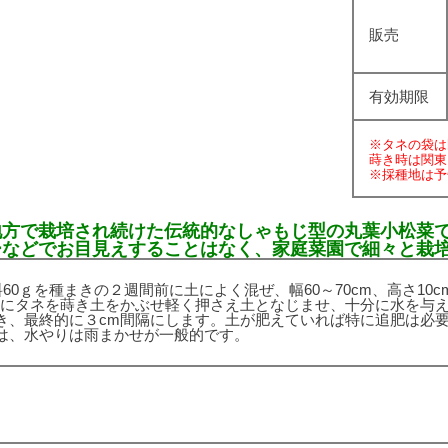
販売
有効期限
※タネの袋は
蒔き時は関東
※採種地は予
地方で栽培され続けた伝統的なしゃもじ型の丸葉小松菜
ーなどでお目見えすることはなく、家庭菜園で細々と栽
0ｇを種まきの２週間前に土によく混ぜ、幅60～70cm、高さ10c
間隔にタネを蒔き土をかぶせ軽く押さえ土となじませ、十分に水を与
き、最終的に３cm間隔にします。土が肥えていれば特に追肥は必
は、水やりは雨まかせが一般的です。