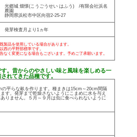
光郷城 畑懐(こうごうせい はふう) /有限会社浜名
農園
静岡県浜松市中区向宿2-25-27
発芽検査月より1ヵ年
既製品を使用している場合があります。
以西の平野部標準です。
告なく変更になる場合もございます。予めご了承願います。
です。昔からのやさしい味と風味を楽しめる一
培されてきた品種です。
mの平らな畝を作ります。種まきは15cm～20cm間隔
えます。発芽まで乾燥さないようにこまめに水を与え
要ありません。５月～９月は虫に食べられないように