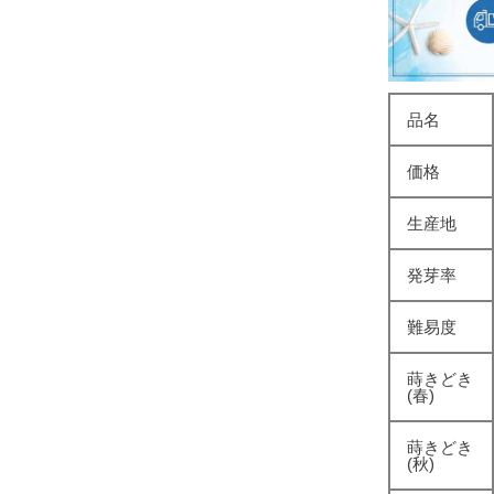
品名
価格
生産地
発芽率
難易度
蒔きどき
(春)
蒔きどき
(秋)