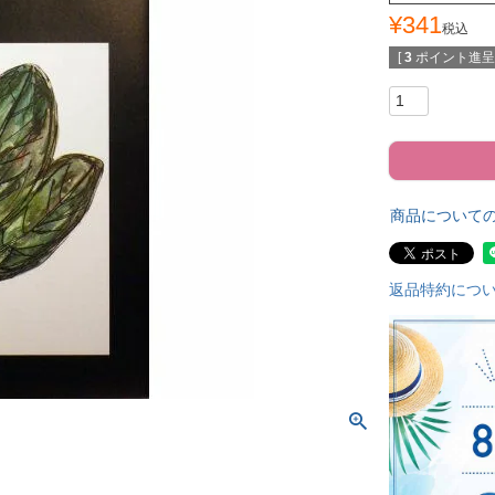
¥
341
税込
[
3
ポイント進呈 
商品について
返品特約につ