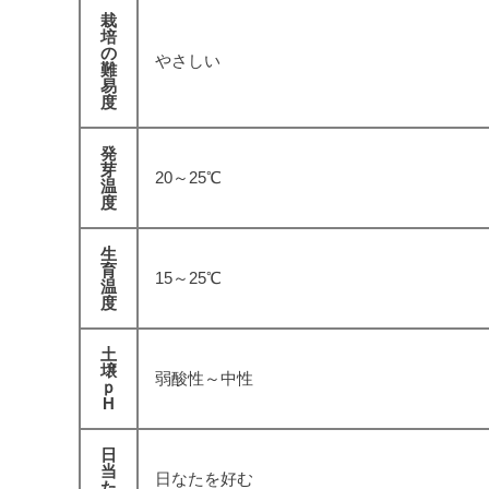
栽
培
の
やさしい
難
易
度
発
芽
20～25℃
温
度
生
育
15～25℃
温
度
土
壌
弱酸性～中性
ｐ
H
日
当
日なたを好む
た