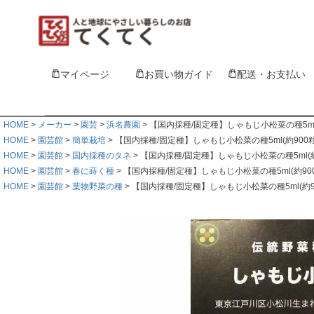
マイページ
お買い物ガイド
配送・お支払い
HOME
メーカー
園芸
浜名農園
【国内採種/固定種】しゃもじ小松菜の種5m
HOME
園芸館
簡単栽培
【国内採種/固定種】しゃもじ小松菜の種5ml(約9
HOME
園芸館
国内採種のタネ
【国内採種/固定種】しゃもじ小松菜の種5ml
HOME
園芸館
春に蒔く種
【国内採種/固定種】しゃもじ小松菜の種5ml(約
HOME
園芸館
葉物野菜の種
【国内採種/固定種】しゃもじ小松菜の種5ml(