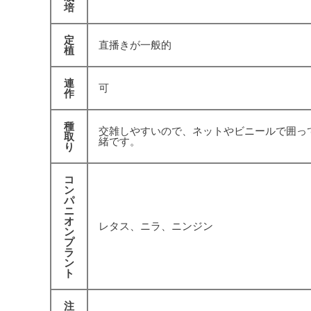
培
定
直播きが一般的
植
連
可
作
種
交雑しやすいので、ネットやビニールで囲っ
取
緒です。
り
コ
ン
パ
ニ
オ
レタス、ニラ、ニンジン
ン
プ
ラ
ン
ト
注