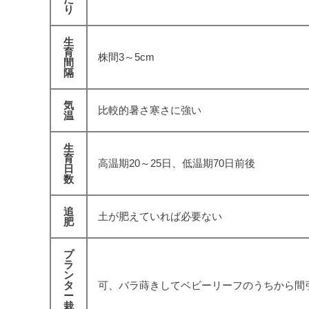
り
生
育
株間3～5cm
間
隔
気
比較的暑さ寒さに強い
温
生
育
高温期20～25日、低温期70日前後
日
数
追
土が肥えていれば必要ない
肥
プ
ラ
ン
タ
可、バラ蒔きしてベビーリーフのうちから間
ー
栽