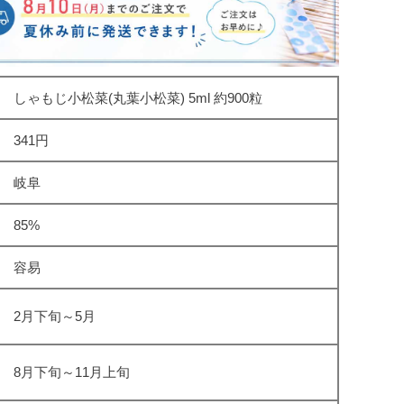
しゃもじ小松菜(丸葉小松菜) 5ml 約900粒
341円
岐阜
85%
容易
2月下旬～5月
8月下旬～11月上旬