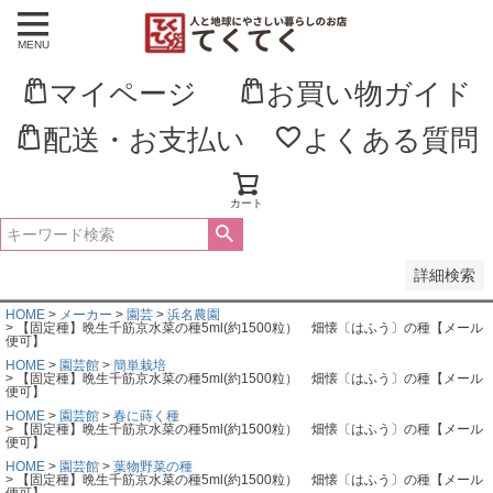
MENU
並び順
新着順
マイページ
お買い物ガイド
登録順
価格が安い順
価格が高い順
配送・お支払い
よくある質問
優先度順
レビュー順
キーワードヒット順
カート
検索
詳細検索
HOME
メーカー
園芸
浜名農園
【固定種】晩生千筋京水菜の種5ml(約1500粒） 畑懐〔はふう〕の種【メール
便可】
HOME
園芸館
簡単栽培
【固定種】晩生千筋京水菜の種5ml(約1500粒） 畑懐〔はふう〕の種【メール
便可】
HOME
園芸館
春に蒔く種
【固定種】晩生千筋京水菜の種5ml(約1500粒） 畑懐〔はふう〕の種【メール
便可】
HOME
園芸館
葉物野菜の種
【固定種】晩生千筋京水菜の種5ml(約1500粒） 畑懐〔はふう〕の種【メール