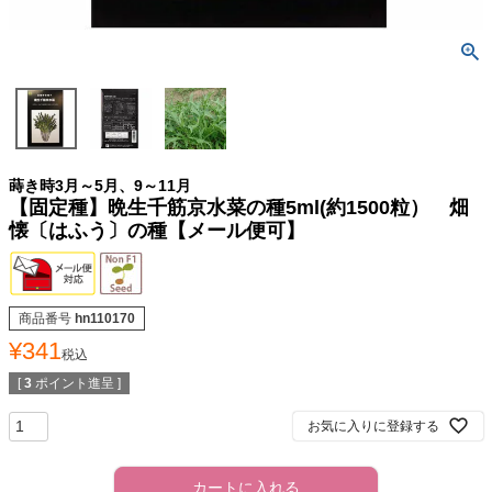
蒔き時3月～5月、9～11月
【固定種】晩生千筋京水菜の種5ml(約1500粒） 畑
懐〔はふう〕の種【メール便可】
商品番号
hn110170
¥
341
税込
[
3
ポイント進呈 ]
お気に入りに登録する
カートに入れる