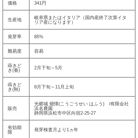
価格
341円
岐阜県またはイタリア（国内産終了次第イタ
生産地
リア産になります）
発芽率
85%
難易度
容易
蒔きど
2月下旬～5月
き(春)
蒔きど
8月下旬～11月上旬
き(秋)
光郷城 畑懐(こうごうせい はふう) /有限会社
販売
浜名農園
静岡県浜松市中区向宿2-25-27
有効期
発芽検査月より1ヵ年
限