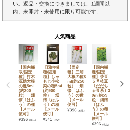
い。返品・交換につきましては、1週間以
内、未開封・未使用に限り可能です。
人気商品
【国内採
【国内採
【固定
【国内採
ハッピ
取/固定
種/固定
種】三浦
種/固定
エレフ
種】打木
種】しゃ
大根の種8
種】茶豆
ント 液
源助大根
もじ小松
ml(約250
５号枝豆
洗たく
の種5ml
菜の種5ml
粒） 畑
〔だだち
洗剤 〔
(約200
(約900
懐〔はふ
ゃ豆系〕3
体600
粒） 畑
粒） 畑
う〕の種
0ml約55
詰替え5
懐〔はふ
懐〔はふ
【メール
粒 畑懐
ml・詰
う〕の種
う〕の種
便可】
〔はふ
え140
【メール
【メール
う〕の種
l〕 サ
¥
396
（税込）
便可】
便可】
【メール
¥
1,056
便可】
（税込）
¥
396
¥
341
（税込）
（税込）
¥
396
（税込）