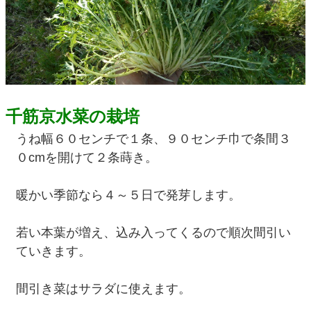
千筋京水菜の栽培
うね幅６０センチで１条、９０センチ巾で条間３
０cmを開けて２条蒔き。
暖かい季節なら４～５日で発芽します。
若い本葉が増え、込み入ってくるので順次間引い
ていきます。
間引き菜はサラダに使えます。