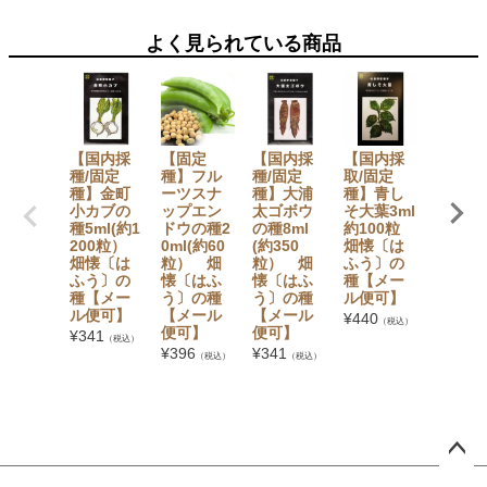
よく見られている商品
【国内採
【固定
【国内採
【国内採
【固定
種/固定
種】フル
種/固定
取/固定
種】赤
種】金町
ーツスナ
種】大浦
種】青し
0日大
小カブの
ップエン
太ゴボウ
そ大葉3ml
ディッ
種5ml(約1
ドウの種2
の種8ml
約100粒
ュの種5
200粒）
0ml(約60
(約350
畑懐〔は
(約350
畑懐〔は
粒） 畑
粒） 畑
ふう〕の
粒） 
ふう〕の
懐〔はふ
懐〔はふ
種【メー
懐〔は
種【メー
う〕の種
う〕の種
ル便可】
う〕の
ル便可】
【メール
【メール
【メー
¥
440
（税込）
便可】
便可】
便可】
¥
341
（税込）
¥
396
¥
341
¥
341
（税込）
（税込）
（税
ペー