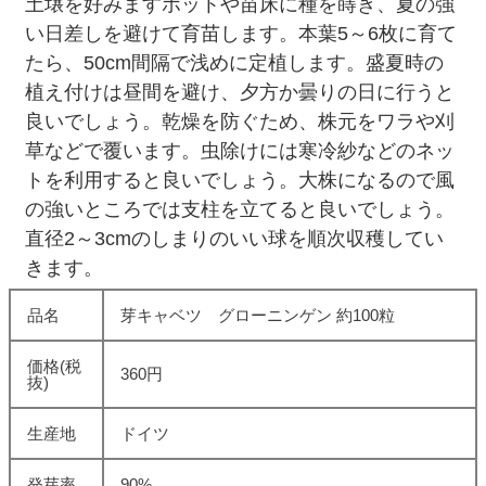
土壌を好みますポットや苗床に種を蒔き、夏の強
い日差しを避けて育苗します。本葉5～6枚に育て
たら、50cm間隔で浅めに定植します。盛夏時の
植え付けは昼間を避け、夕方か曇りの日に行うと
良いでしょう。乾燥を防ぐため、株元をワラや刈
草などで覆います。虫除けには寒冷紗などのネッ
トを利用すると良いでしょう。大株になるので風
の強いところでは支柱を立てると良いでしょう。
直径2～3cmのしまりのいい球を順次収穫してい
きます。
品名
芽キャベツ グローニンゲン 約100粒
価格(税
360円
抜)
生産地
ドイツ
発芽率
90%