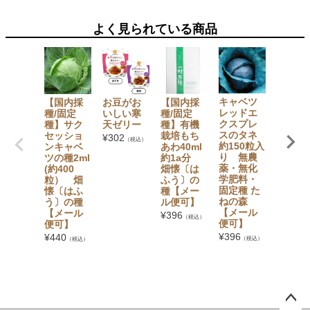
よく見られている商品
キャベツ
【国内採
お豆がお
【国内採
【国内
レッドエ
種/固定
いしい寒
種/固定
種/固定
クスプレ
種】サク
天ゼリー
種】有機
種】チ
スのタネ
セッショ
栽培もち
ゲンサ
¥
302
（税込）
約150粒入
ンキャベ
あわ40ml
の種5m
り 無農
ツの種2ml
約1a分
(約140
薬・無化
(約400
畑懐〔は
粒） 
学肥料・
粒） 畑
ふう〕の
懐〔は
固定種 た
懐〔はふ
種【メー
う〕の
ねの森
う〕の種
ル便可】
【メー
【メール
【メール
便可】
¥
396
（税込）
便可】
便可】
¥
341
（税
¥
396
¥
440
（税込）
（税込）