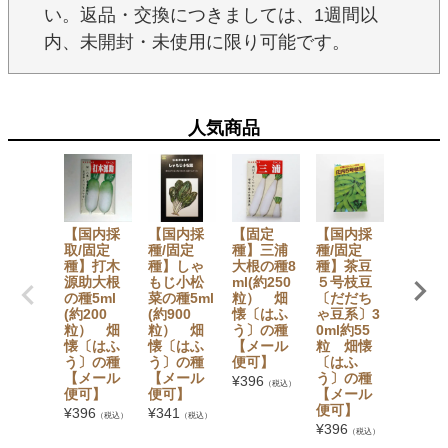
い。返品・交換につきましては、1週間以
内、未開封・未使用に限り可能です。
人気商品
【国内採
【国内採
【固定
【国内採
ハッピ
取/固定
種/固定
種】三浦
種/固定
エレフ
種】打木
種】しゃ
大根の種8
種】茶豆
ント 液
源助大根
もじ小松
ml(約250
５号枝豆
洗たく
の種5ml
菜の種5ml
粒） 畑
〔だだち
洗剤 〔
(約200
(約900
懐〔はふ
ゃ豆系〕3
体600
粒） 畑
粒） 畑
う〕の種
0ml約55
詰替え5
懐〔はふ
懐〔はふ
【メール
粒 畑懐
ml・詰
う〕の種
う〕の種
便可】
〔はふ
え140
【メール
【メール
う〕の種
l〕 サ
¥
396
（税込）
便可】
便可】
【メール
¥
1,056
便可】
（税込）
¥
396
¥
341
（税込）
（税込）
¥
396
（税込）