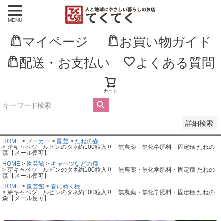
MENU
並び順
新着順
マイページ
お買い物ガイド
登録順
価格が安い順
価格が高い順
配送・お支払い
よくある質問
優先度順
レビュー順
キーワードヒット順
カート
検索
詳細検索
HOME
メーカー
園芸
たねの森
芽キャベツ ルビンのタネ約100粒入り 無農薬・無化学肥料・固定種 たねの
森【メール便可】
HOME
園芸館
キャベツなどの種
芽キャベツ ルビンのタネ約100粒入り 無農薬・無化学肥料・固定種 たねの
森【メール便可】
HOME
園芸館
春に蒔く種
芽キャベツ ルビンのタネ約100粒入り 無農薬・無化学肥料・固定種 たねの
森【メール便可】