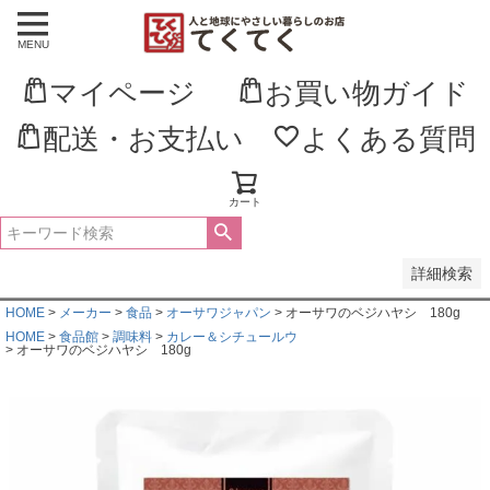
MENU
並び順
新着順
マイページ
お買い物ガイド
登録順
価格が安い順
価格が高い順
配送・お支払い
よくある質問
優先度順
レビュー順
キーワードヒット順
カート
検索
詳細検索
HOME
メーカー
食品
オーサワジャパン
オーサワのベジハヤシ 180g
HOME
食品館
調味料
カレー＆シチュールウ
オーサワのベジハヤシ 180g