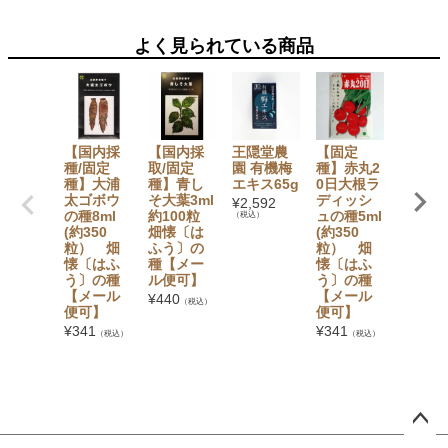
よく見られている商品
【国内採
【国内採
王隠堂農
【固定
【固定
種/固定
取/固定
園 有機梅
種】赤丸2
種】ブ
種】大浦
種】青し
エキス65g
0日大根ラ
ッコリ
太ゴボウ
そ大葉3ml
ディッシ
(ドシコ
¥
2,592
の種8ml
約100粒
ュの種5ml
種2ml(
（税込）
(約350
畑懐〔は
(約350
50粒
粒） 畑
ふう〕の
粒） 畑
畑懐〔
懐〔はふ
種【メー
懐〔はふ
ふう〕
う〕の種
ル便可】
う〕の種
種【メ
【メール
【メール
ル便可
¥
440
（税込）
便可】
便可】
¥
396
（税
¥
341
¥
341
（税込）
（税込）
ペー