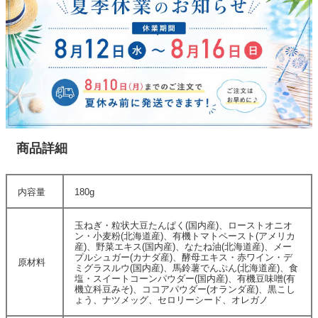
商品詳細
内容量
180g
玉ねぎ・粒状大豆たんぱく(国内産)、ローストオニオ
ン・小麦粉(北海道産)、有機トマトペースト(アメリカ
産)、野菜エキス(国内産)、なたね油(北海道産)、メー
プルシュガー(カナダ産)、酵母エキス・赤ワイン・デ
原材料
ミグラスルウ(国内産)、馬鈴薯でんぷん(北海道産)、食
塩・スイートコーンパウダー(国内産)、有機豆味噌(有
機立科豆みそ)、ココアパウダー(オランダ産)、黒こし
ょう、ナツメッグ、セロリーシード、オレガノ