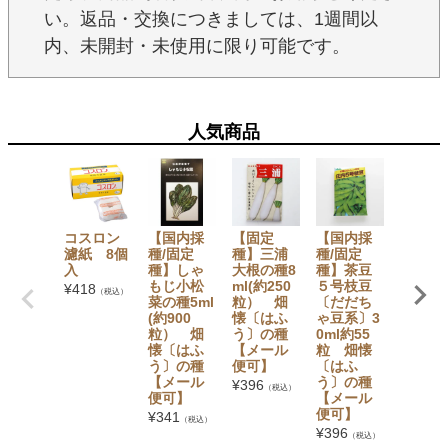
い。返品・交換につきましては、1週間以
内、未開封・未使用に限り可能です。
人気商品
コスロン
【国内採
【固定
【国内採
ハッピ
濾紙 8個
種/固定
種】三浦
種/固定
エレフ
入
種】しゃ
大根の種8
種】茶豆
ント 液
もじ小松
ml(約250
５号枝豆
洗たく
¥
418
（税込）
菜の種5ml
粒） 畑
〔だだち
洗剤 〔
(約900
懐〔はふ
ゃ豆系〕3
体600
粒） 畑
う〕の種
0ml約55
詰替え5
懐〔はふ
【メール
粒 畑懐
ml・詰
う〕の種
便可】
〔はふ
え140
【メール
う〕の種
l〕 サ
¥
396
（税込）
便可】
【メール
¥
1,056
便可】
（税込）
¥
341
（税込）
¥
396
（税込）