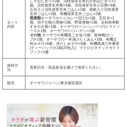
しそおにぎり×2個、活性発芽玄米わかめおにぎり×2
個、活性発芽玄米粥×4個、活性発芽玄米小豆粥×4個、
五目入り活性発芽玄米ごはん×2個、雑穀入り活性発芽
玄米ごはん×2個、有機発芽玄米ごはん×2個
惣菜類
オーサワのベジカレー(甘口)×1個、五目豆×2
セット
個、切干大根の煮物×2個、野菜煮物×2個、全粒粉車麩
内容
すきやき風×1個、オーサワのベジハンバーグ(トマトソ
ース)×1個、オーサワのベジハヤシ×1個
その他
オーサワの有機黒ごま塩×1個、龍神梅(カッ
プ)×1個、オーサワの一本漬けたくあん×1個、有機立
科みそ汁×6個、赤だしみそ汁×6個、有機熟成三年番茶
(ティーバック)×1箱(20包入)、マクロビオテックガイド
ブック×1冊
保存方
直射日光・高温多湿を避けて保存ください。
法
販売
オーサワジャパン/東京都目黒区