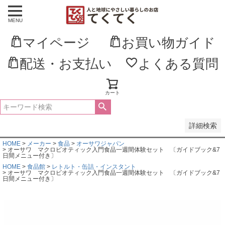
MENU
並び順
新着順
マイページ
お買い物ガイド
登録順
価格が安い順
価格が高い順
配送・お支払い
よくある質問
優先度順
レビュー順
キーワードヒット順
カート
検索
詳細検索
HOME
メーカー
食品
オーサワジャパン
オーサワ マクロビオティック入門食品一週間体験セット 〔ガイドブック&7
日間メニュー付き〕
HOME
食品館
レトルト・缶詰・インスタント
オーサワ マクロビオティック入門食品一週間体験セット 〔ガイドブック&7
日間メニュー付き〕