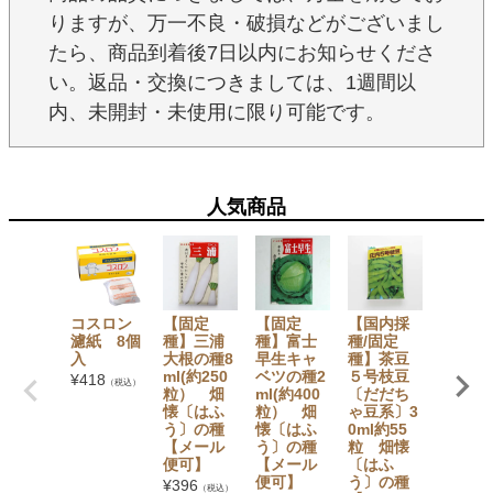
りますが、万一不良・破損などがございまし
たら、商品到着後7日以内にお知らせくださ
い。返品・交換につきましては、1週間以
内、未開封・未使用に限り可能です。
人気商品
コスロン
【固定
【固定
【国内採
【国内
濾紙 8個
種】三浦
種】富士
種/固定
種/固定
入
大根の種8
早生キャ
種】茶豆
種】し
ml(約250
ベツの種2
５号枝豆
もじ小
¥
418
（税込）
粒） 畑
ml(約400
〔だだち
菜の種5
懐〔はふ
粒） 畑
ゃ豆系〕3
(約900
う〕の種
懐〔はふ
0ml約55
粒） 
【メール
う〕の種
粒 畑懐
懐〔は
便可】
【メール
〔はふ
う〕の
便可】
う〕の種
【メー
¥
396
（税込）