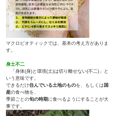
マクロビオティックでは、基本の考え方がありま
す。
身土不二
「身体(身)と環境(土)は切り離せない(不二)」と
いう意味です。
できるだけ
住んでいる土地のもの
を、もしくは
国
産
の食べ物を、
季節ごとの
旬の時期
に食べるようにすることが大
事です。