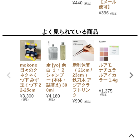
【メール
便可】
¥
440
（税込）
便可】
¥
341
（税
¥
396
（税込）
よく見られている商品
mokono
余 [yo] 余
新利休箸
ルアモ
粗精
日々のク
白 １・２
（ 21cm /
ナチュラ
鹿児島
ネクネく
シャンプ
23cm ）
ルアイカ
産・さ
つ下 みず
ー (本体・
鉄刀木 ア
ラー 1.4g
うきび
玉くつ下 2
詰替え) 30
ジアクラ
用 1kg
2-25cm
0ml
フトリン
¥
1,375
¥
734
（税
ク
（税込）
¥
3,300
¥
4,180
（税込）
（税込）
¥
990
（税込）