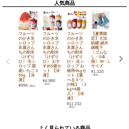
人気商品
フルーツ
フルーツ
フルーツ
【夏季限
【セッ
のかき氷
のかき氷
のかき氷
定】大法
でお得
シロップ
シロップ
シロップ
紡績 絹木
【無添
氷屋さん
氷屋さん
氷屋さん
綿靴下
加】 か
ちの削氷
ちの削氷
ちの削氷
〔ゴムな
氷シロ
〔けずり
〔けずり
〔けずり
し・5本
プ6本
ひ〕 生シ
ひ〕 おす
ひ〕 生シ
指〕 M・L
ト（い
ロップ 国
すめ5個セ
ロップ お
サイズ
ご・ぶ
産いちご 2
ット 【冷
徳用4kgセ
う・み
¥
1,320
50g 【冷
凍】
ット【選
ん・も
（税込）
凍】
べる４つ
も・マ
¥
4,980
の味】 〔1
ゴー・
（税込）
¥
994
（税込）
kg×4袋
イン×
入〕 【冷
1） フ
凍】
ツバス
ット
¥
11,232
（税込）
¥
3,780
（税込）
よく見られている商品