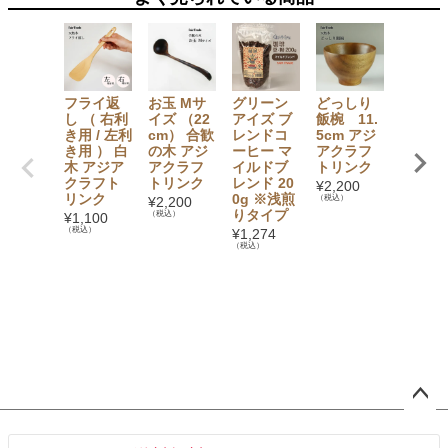
フライ返
お玉 Mサ
グリーン
どっしり
フルー
し （ 右利
イズ （22
アイズ ブ
飯椀 11.
のかき
き用 / 左利
cm） 合歓
レンドコ
5cm アジ
シロッ
き用 ） 白
の木 アジ
ーヒー マ
アクラフ
氷屋さ
木 アジア
アクラフ
イルドブ
トリンク
ちの削
クラフト
トリンク
レンド 20
〔けず
¥
2,200
リンク
0g ※浅煎
ひ〕 生
（税込）
¥
2,200
りタイプ
ロップ 
（税込）
¥
1,100
ンゴー
（税込）
¥
1,274
kg 【
（税込）
凍】
¥
2,808
（税込）
ペー
ジト
ップ