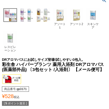
アソート
アソート2
スキンケ
１
ア
レスピレ
ーション
DRアロマバスにお試しサイズ登場!試しやすい3包入。
彩生舎 ハイパープランツ 薬用入浴剤 DRアロマバス
(医薬部外品) 〔3包セット /入浴剤〕 【メール便可】
商品番号
gp3171
¥
528
税込
[
5
ポイント進呈 ]