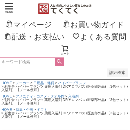
MENU
並び順
新着順
マイページ
お買い物ガイド
登録順
価格が安い順
価格が高い順
配送・お支払い
よくある質問
優先度順
レビュー順
キーワードヒット順
カート
検索
詳細検索
HOME
メーカー
日用品・雑貨
ハイパープランツ
彩生舎 ハイパープランツ 薬用入浴剤 DRアロマバス (医薬部外品) 〔3包セット /
入浴剤〕 【メール便可】
HOME
アメニティ・コスメ・タオル館
入浴剤
彩生舎 ハイパープランツ 薬用入浴剤 DRアロマバス (医薬部外品) 〔3包セット /
入浴剤〕 【メール便可】
HOME
特集・企画
ギフト
彩生舎 ハイパープランツ 薬用入浴剤 DRアロマバス (医薬部外品) 〔3包セット /
入浴剤〕 【メール便可】