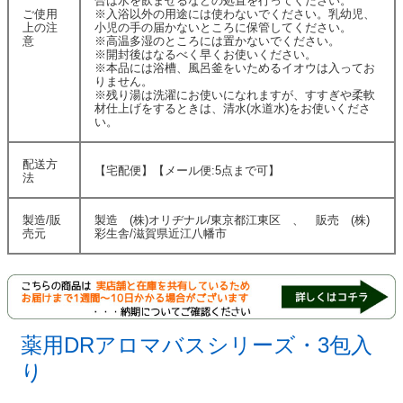
合は水を飲ませるなどの処置を行ってください。
ご使用
※入浴以外の用途には使わないでください。乳幼児、
上の注
小児の手の届かないところに保管してください。
意
※高温多湿のところには置かないでください。
※開封後はなるべく早くお使いください。
※本品には浴槽、風呂釜をいためるイオウは入ってお
りません。
※残り湯は洗濯にお使いになれますが、すすぎや柔軟
材仕上げをするときは、清水(水道水)をお使いくださ
い。
配送方
【宅配便】【メール便:5点まで可】
法
製造/販
製造 (株)オリヂナル/東京都江東区 、 販売 (株)
売元
彩生舎/滋賀県近江八幡市
薬用DRアロマバスシリーズ・3包入
り