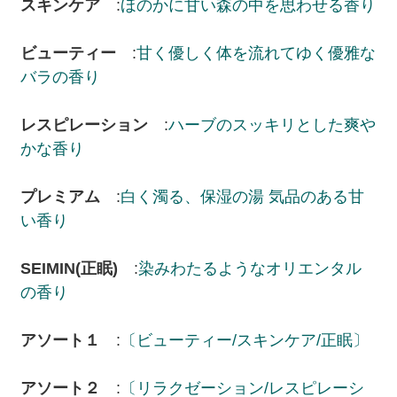
スキンケア
:
ほのかに甘い森の中を思わせる香り
ビューティー
:
甘く優しく体を流れてゆく優雅な
バラの香り
レスピレーション
:
ハーブのスッキリとした爽や
かな香り
プレミアム
:
白く濁る、保湿の湯 気品のある甘
い香り
SEIMIN(正眠)
:
染みわたるようなオリエンタル
の香り
アソート１
:
〔ビューティー/スキンケア/正眠〕
アソート２
:
〔リラクゼーション/レスピレーシ