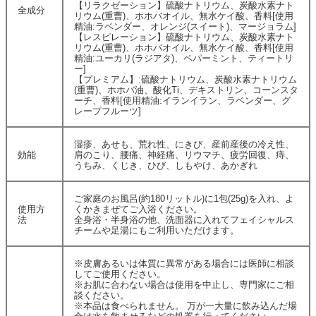
【リラクゼーション】硫酸ナトリウム、炭酸水素ナト
全成分
リウム(重曹)、ホホバオイル、無水ケイ酸、香料[使用
精油:ラベンダー、オレンジ(スイート)、マージョラム]
【レスピレーション】硫酸ナトリウム、炭酸水素ナト
リウム(重曹)、ホホバオイル、無水ケイ酸、香料[使用
精油:ユーカリ(ラジアタ)、ペパーミント、ティートリ
ー]
【プレミアム】:硫酸ナトリウム、炭酸水素ナトリウム
(重曹)、ホホバ油、酸化Ti、デキストリン、コーンスタ
ーチ、香料[使用精油:イランイラン、ラベンダー、グ
レープフルーツ]
湿疹、あせも、荒れ性、にきび、産前産後の冷え性、
効能
肩のこり、腰痛、神経痛、リウマチ、疲労回復、痔、
うちみ、くじき、ひび、しもやけ、あかぎれ
ご家庭のお風呂(約180リットル)に1包(25g)を入れ、よ
使用方
くかきまぜてご入浴ください。
法
全身浴・半身浴の他、洗面器に入れてフェイシャルス
チームや足湯にもご利用いただけます。
※皮膚あるいは体質に異常がある場合には医師に相談
してご使用ください。
※お肌に合わない場合は使用を中止し、専門家にご相
談ください。
※本品は食べられません。 万が一大量に飲み込んだ場