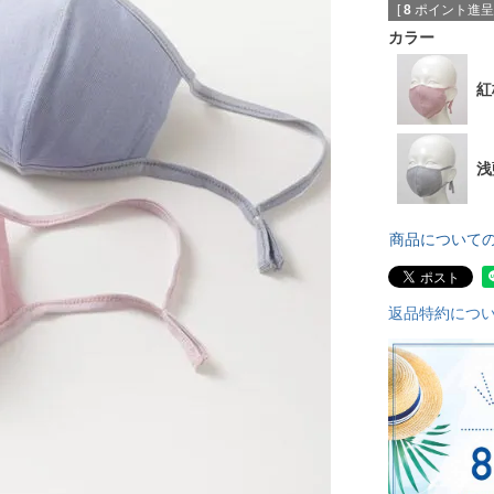
[
8
ポイント進呈 
カラー
紅
浅
商品について
返品特約につ