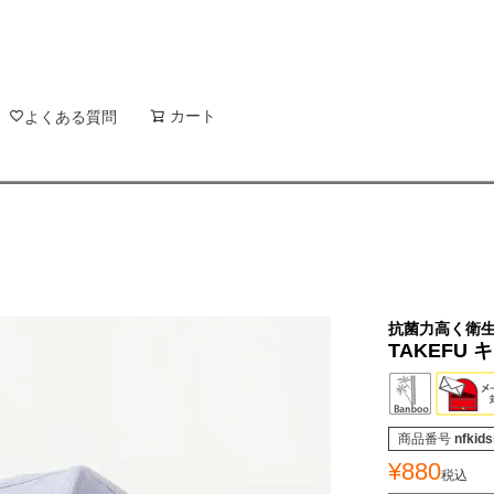
新着順
登録順
価格が
キーワードヒット順
検索
カート
検索
よくある質問
抗菌力高く衛
TAKEFU
商品番号
nfkid
¥
880
税込