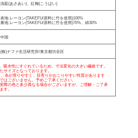
浅藍(あさあい)、紅梅(こうばい)
表地:レーヨン(TAKEFU/原料に竹を使用)100%
裏地:レーヨン(TAKEFU/原料に竹を使用)70%、綿30%
中国
(株)ナファ生活研究所/東京都渋谷区
Uは、吸水性にすぐれているため、寸法変化の大きい繊維です。
たサイズとなっております。
FUは、糸が滑りやすく、目寄りがおこりやすい性質があります
ではございません。予めご了承ください。
実際の色と多少異なる場合がございますが、ご理解・ご了承
ます。