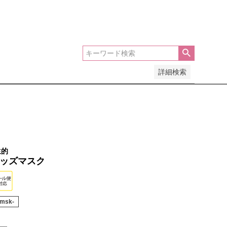
安い順
価格が高い順
優先度順
レビュー順
詳細検索
生的
 キッズマスク
smsk-