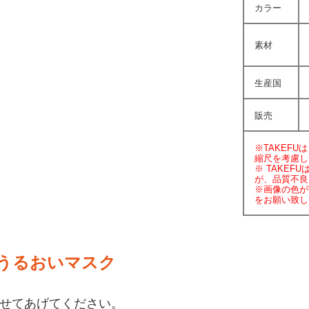
カラー
素材
生産国
販売
※TAKEF
縮尺を考慮し
※ TAKE
が、品質不良
※画像の色が
をお願い致し
うるおいマスク
せてあげてください。