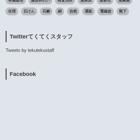
有機栽培
服部みれい
検査済み
無添加
無着色
無農薬
生理
石けん
石鹸
絹
自然
通販
電磁波
靴下
Twitterてくてくスタッフ
Tweets by tekutekustaff
Facebook