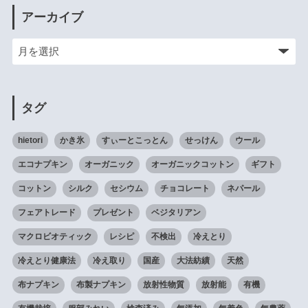
アーカイブ
タグ
hietori
かき氷
すぃーとこっとん
せっけん
ウール
エコナプキン
オーガニック
オーガニックコットン
ギフト
コットン
シルク
セシウム
チョコレート
ネパール
フェアトレード
プレゼント
ベジタリアン
マクロビオティック
レシピ
不検出
冷えとり
冷えとり健康法
冷え取り
国産
大法紡績
天然
布ナプキン
布製ナプキン
放射性物質
放射能
有機