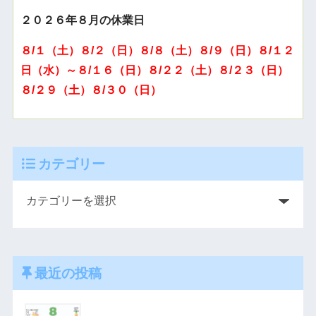
２０２６年８月の休業日
８/１（土）８/２（日）８/８（土）８/９（日）８/１２
日（水）～８/１６（日）８/２２（土）８/２３（日）
８/２９（土）８/３０（日）
カテゴリー
最近の投稿