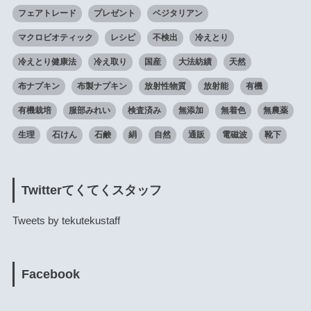
フェアトレード
プレゼント
ベジタリアン
マクロビオティック
レシピ
不検出
冷えとり
冷えとり健康法
冷え取り
国産
大法紡績
天然
布ナプキン
布製ナプキン
放射性物質
放射能
有機
有機栽培
服部みれい
検査済み
無添加
無着色
無農薬
生理
石けん
石鹸
絹
自然
通販
電磁波
靴下
Twitterてくてくスタッフ
Tweets by tekutekustaff
Facebook