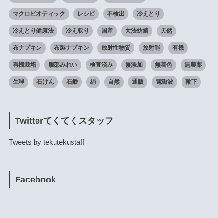
マクロビオティック
レシピ
不検出
冷えとり
冷えとり健康法
冷え取り
国産
大法紡績
天然
布ナプキン
布製ナプキン
放射性物質
放射能
有機
有機栽培
服部みれい
検査済み
無添加
無着色
無農薬
生理
石けん
石鹸
絹
自然
通販
電磁波
靴下
Twitterてくてくスタッフ
Tweets by tekutekustaff
Facebook