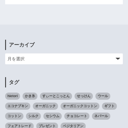
アーカイブ
タグ
hietori
かき氷
すぃーとこっとん
せっけん
ウール
エコナプキン
オーガニック
オーガニックコットン
ギフト
コットン
シルク
セシウム
チョコレート
ネパール
フェアトレード
プレゼント
ベジタリアン