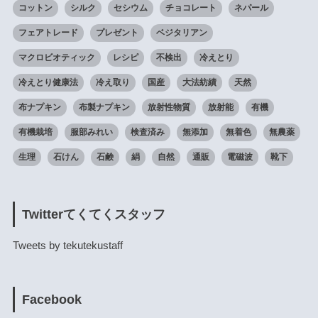
コットン
シルク
セシウム
チョコレート
ネパール
フェアトレード
プレゼント
ベジタリアン
マクロビオティック
レシピ
不検出
冷えとり
冷えとり健康法
冷え取り
国産
大法紡績
天然
布ナプキン
布製ナプキン
放射性物質
放射能
有機
有機栽培
服部みれい
検査済み
無添加
無着色
無農薬
生理
石けん
石鹸
絹
自然
通販
電磁波
靴下
Twitterてくてくスタッフ
Tweets by tekutekustaff
Facebook