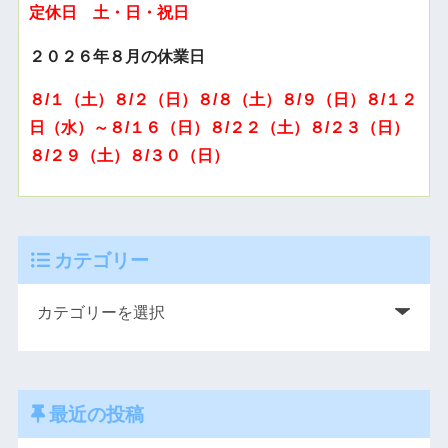
定休日 土・日・祝日
２０２６年８月の休業日
８/１（土）８/２（日）８/８（土）８/９（日）８/１２
日（水）～８/１６（日）８/２２（土）８/２３（日）
８/２９（土）８/３０（日）
カテゴリー
最近の投稿