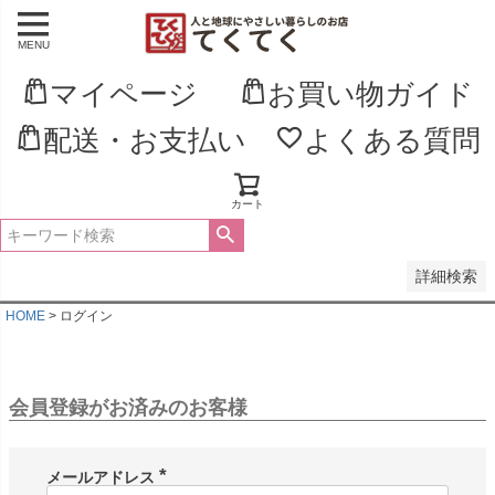
MENU
並び順
新着順
マイページ
お買い物ガイド
登録順
価格が安い順
配送・お支払い
よくある質問
価格が高い順
優先度順
レビュー順
キーワードヒット順
カート
検索
詳細検索
HOME
ログイン
会員登録がお済みのお客様
メールアドレス
(