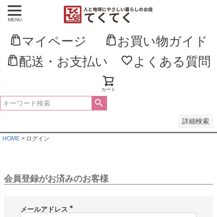
MENU
並び順
新着順
マイページ
お買い物ガイド
登録順
価格が安い順
配送・お支払い
よくある質問
価格が高い順
優先度順
レビュー順
キーワードヒット順
カート
検索
詳細検索
HOME
ログイン
会員登録がお済みのお客様
メールアドレス
(