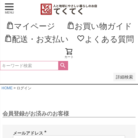
MENU
並び順
新着順
マイページ
お買い物ガイド
登録順
価格が安い順
配送・お支払い
よくある質問
価格が高い順
優先度順
レビュー順
キーワードヒット順
カート
検索
詳細検索
HOME
ログイン
会員登録がお済みのお客様
メールアドレス
(