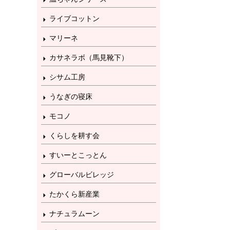
ライブコットン
マリーネ
カサネラボ（馬見靴下）
シサム工房
うなぎの寝床
モコノ
くらしを耕す会
すいーとこっとん
グローバルビレッジ
たかくら新産業
ナチュラムーン