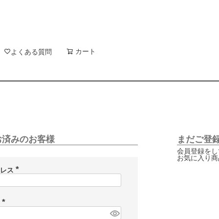
新着順
登録順
価格が安
キーワードヒット順
検索
カート
検索
よくある質問
お済みのお客様
まだご登
会員登録をし
お気に入り商
ドレス
(
必
須
)
ド
(
必