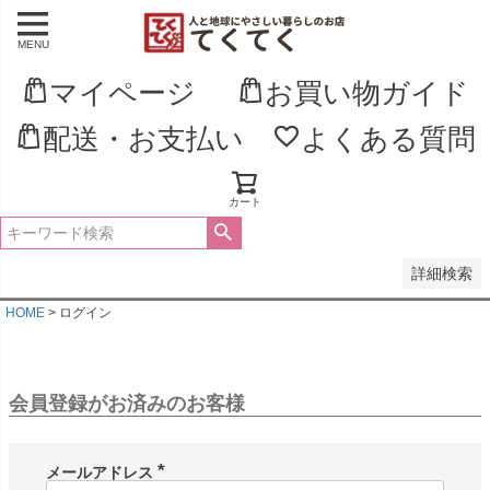
MENU
並び順
新着順
マイページ
お買い物ガイド
登録順
価格が安い順
配送・お支払い
よくある質問
価格が高い順
優先度順
レビュー順
キーワードヒット順
カート
検索
詳細検索
HOME
ログイン
会員登録がお済みのお客様
メールアドレス
(