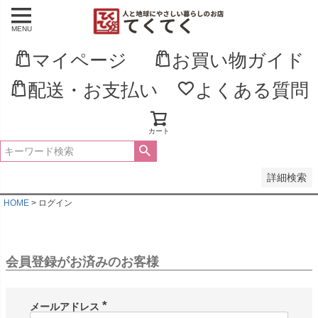
MENU
並び順
新着順
マイページ
お買い物ガイド
登録順
価格が安い順
配送・お支払い
よくある質問
価格が高い順
優先度順
レビュー順
キーワードヒット順
カート
検索
詳細検索
HOME
ログイン
会員登録がお済みのお客様
メールアドレス
(