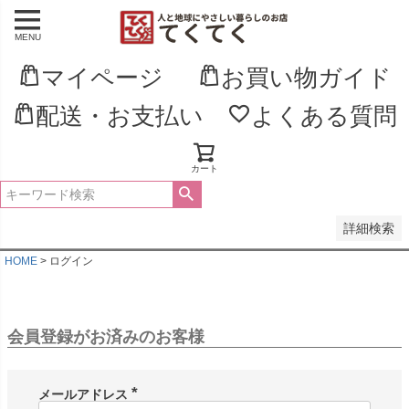
MENU
並び順
新着順
マイページ
お買い物ガイド
登録順
価格が安い順
配送・お支払い
よくある質問
価格が高い順
優先度順
レビュー順
キーワードヒット順
カート
検索
詳細検索
HOME
ログイン
会員登録がお済みのお客様
メールアドレス
(