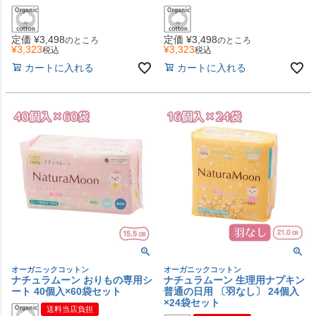
定価
¥
3,498
定価
¥
3,498
のところ
のところ
¥
3,323
¥
3,323
税込
税込
カートに入れる
カートに入れる
オーガニックコットン
オーガニックコットン
ナチュラムーン おりもの専用シ
ナチュラムーン 生理用ナプキン
ート 40個入×60袋セット
普通の日用 〔羽なし〕 24個入
×24袋セット
送料当店負担