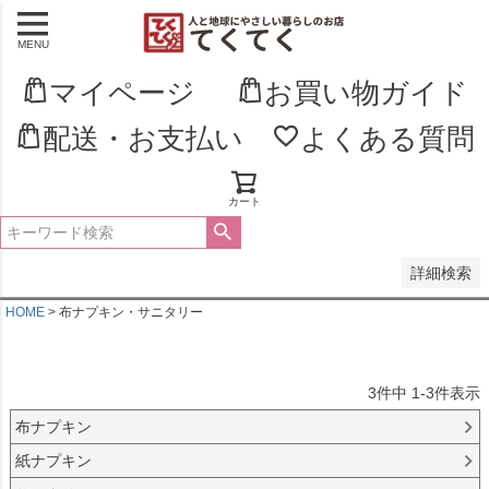
MENU
並び順
新着順
マイページ
お買い物ガイド
登録順
価格が安い順
配送・お支払い
よくある質問
価格が高い順
優先度順
レビュー順
キーワードヒット順
カート
検索
詳細検索
HOME
布ナプキン・サニタリー
3
件中
1
-
3
件表示
布ナプキン
紙ナプキン