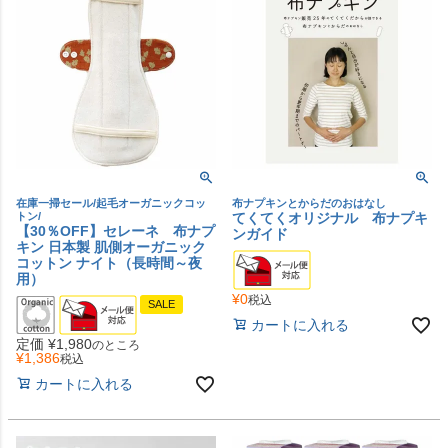
在庫一掃セール/起毛オーガニックコッ
布ナプキンとからだのおはなし
トン/
てくてくオリジナル 布ナプキ
【30％OFF】セレーネ 布ナプ
ンガイド
キン 日本製 肌側オーガニック
コットン ナイト（長時間～夜
用）
¥
0
税込
SALE
カートに入れる
定価
¥
1,980
のところ
¥
1,386
税込
カートに入れる