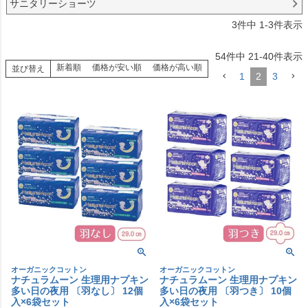
サニタリーショーツ
3
件中
1
-
3
件表示
54
件中
21
-
40
件表示
新着順
価格が安い順
価格が高い順
並び替え
1
2
3
オーガニックコットン
オーガニックコットン
ナチュラムーン 生理用ナプキン
ナチュラムーン 生理用ナプキン
多い日の夜用 〔羽なし〕 12個
多い日の夜用 〔羽つき〕 10個
入×6袋セット
入×6袋セット