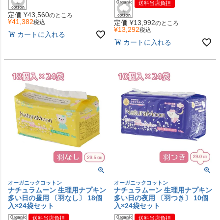
送料当店負担
定価
¥
43,560
のところ
¥
41,382
税込
定価
¥
13,992
のところ
¥
13,292
税込
カートに入れる
カートに入れる
オーガニックコットン
オーガニックコットン
ナチュラムーン 生理用ナプキン
ナチュラムーン 生理用ナプキン
多い日の昼用 〔羽なし〕 18個
多い日の夜用 〔羽つき〕 10個
入×24袋セット
入×24袋セット
送料当店負担
送料当店負担