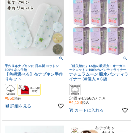
手作り布ナプキンに 日本製 コットン
「軽失禁に」1.5倍の吸収力！オーガニ
100% ネル生地
ックコットン100%のパンティライナー
【色柄選べる】布ナプキン手作
ナチュラムーン 吸水パンティラ
りキット
イナー 30個入 × 6袋
¥
550
定価
¥
4,356
税込
のところ
¥
4,138
税込
詳細を見る
カートに入れる