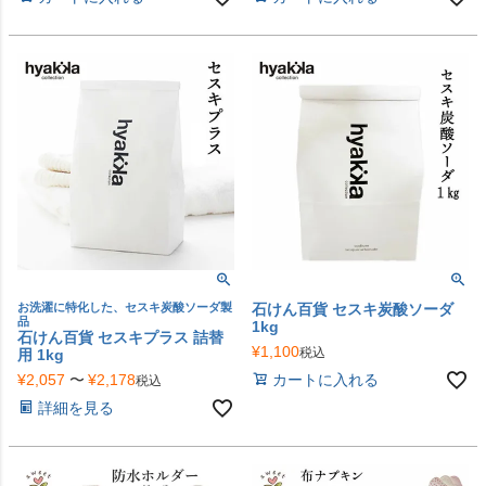
お洗濯に特化した、セスキ炭酸ソーダ製
石けん百貨 セスキ炭酸ソーダ
品
1kg
石けん百貨 セスキプラス 詰替
¥
1,100
税込
用 1kg
¥
2,057
〜
¥
2,178
カートに入れる
税込
詳細を見る