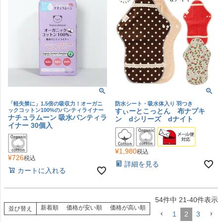
「軽失禁に」1.5倍の吸収力！オーガニ
防水シート・吸水体入り 羽つき
ックコットン100%のパンティライナー
すぃーとこっとん 布ナプキ
ナチュラムーン 吸水パンティラ
ン dシリーズ dナイト
イナー 30個入
¥
1,980
税込
¥
726
税込
詳細を見る
カートに入れる
54
件中
21
-
40
件表示
新着順
価格が安い順
価格が高い順
並び替え
1
2
3