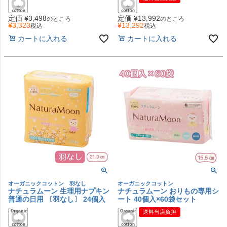
定価
¥
3,498
定価
¥
13,992
のところ
のところ
¥
3,323
¥
13,292
税込
税込
カートに入れる
カートに入れる
オーガニックコットン 羽なし
オーガニックコットン
ナチュラムーン 生理用ナプキン
ナチュラムーン おりもの専用シ
普通の日用 〔羽なし〕 24個入
ート 40個入×60袋セット
送料当店負担