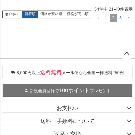
54
件中
21
-
40
件表示
新着順
価格が安い順
価格が高い順
並び替え
1
2
3
ペー
ジト
ップ
送料無料
8,000円以上
メール便なら全国一律送料250円
へ
100ポイント
新規会員登録で
プレゼント
お支払い
送料・手数料について
返品・交換