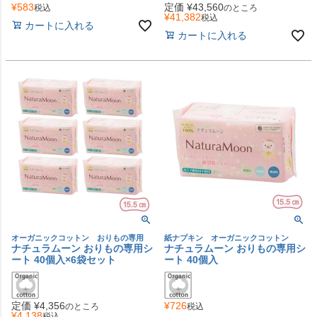
¥
583
定価
¥
43,560
税込
のところ
¥
41,382
税込
カートに入れる
カートに入れる
オーガニックコットン おりもの専用
紙ナプキン オーガニックコットン
ナチュラムーン おりもの専用シ
ナチュラムーン おりもの専用シ
ート 40個入×6袋セット
ート 40個入
定価
¥
4,356
¥
726
のところ
税込
¥
4,138
税込