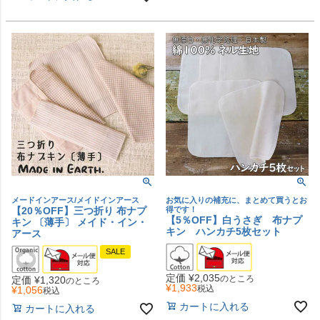
メードインアース/メイドインアース
お気に入りの補充に、まとめて買うとお
【20％OFF】三つ折り 布ナプ
得です！
【5％OFF】白うさぎ 布ナプ
キン 〔薄手〕 メイド・イン・
キン ハンカチ5枚セット
アース
SALE
定価
¥
2,035
のところ
定価
¥
1,320
のところ
¥
1,933
税込
¥
1,056
税込
カートに入れる
カートに入れる