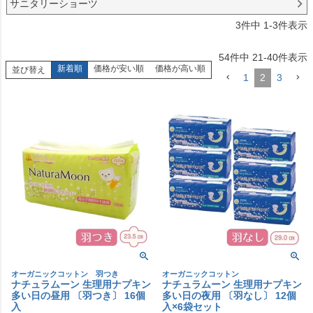
サニタリーショーツ
3
件中
1
-
3
件表示
54
件中
21
-
40
件表示
新着順
価格が安い順
価格が高い順
並び替え
1
2
3
オーガニックコットン 羽つき
オーガニックコットン
ナチュラムーン 生理用ナプキン
ナチュラムーン 生理用ナプキン
多い日の昼用 〔羽つき〕 16個
多い日の夜用 〔羽なし〕 12個
入
入×6袋セット