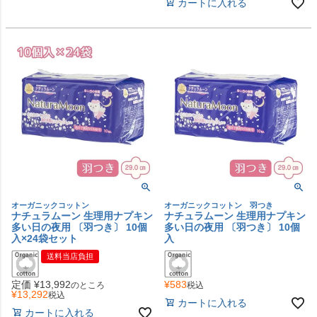
カートに入れる
オーガニックコットン
オーガニックコットン 羽つき
ナチュラムーン 生理用ナプキン
ナチュラムーン 生理用ナプキン
多い日の夜用 〔羽つき〕 10個
多い日の夜用 〔羽つき〕 10個
入×24袋セット
入
送料当店負担
定価
¥
13,992
¥
583
のところ
税込
¥
13,292
税込
カートに入れる
カートに入れる