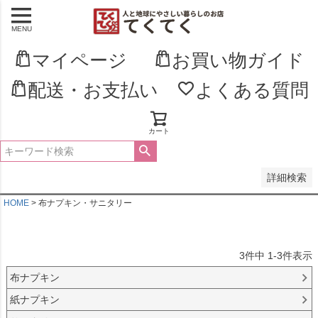
MENU
並び順
新着順
マイページ
お買い物ガイド
登録順
価格が安い順
配送・お支払い
よくある質問
価格が高い順
優先度順
レビュー順
キーワードヒット順
カート
検索
詳細検索
HOME
布ナプキン・サニタリー
3
件中
1
-
3
件表示
布ナプキン
紙ナプキン