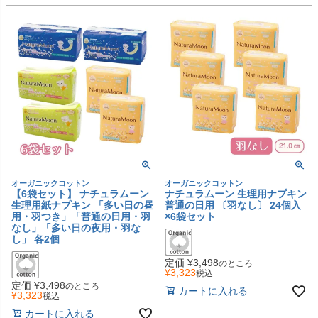
オーガニックコットン
オーガニックコットン
【6袋セット】 ナチュラムーン
ナチュラムーン 生理用ナプキン
生理用紙ナプキン 「多い日の昼
普通の日用 〔羽なし〕 24個入
用・羽つき」「普通の日用・羽
×6袋セット
なし」「多い日の夜用・羽な
し」 各2個
定価
¥
3,498
のところ
¥
3,323
税込
定価
¥
3,498
のところ
カートに入れる
¥
3,323
税込
カートに入れる