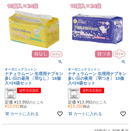
オーガニックコットン
オーガニックコットン
ナチュラムーン 生理用ナプキン
ナチュラムーン 生理用ナプキン
多い日の昼用 〔羽なし〕 18個
多い日の夜用 〔羽つき〕 10個
入×24袋セット
入×24袋セット
送料当店負担
送料当店負担
定価
¥
13,992
定価
¥
13,992
のところ
のところ
¥
13,292
¥
13,292
税込
税込
カートに入れる
カートに入れる
23
件中
1
-
20
件表示