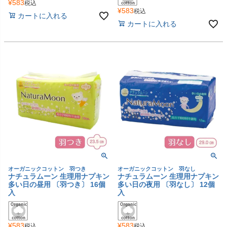
¥
583
税込
¥
583
税込
カートに入れる
カートに入れる
オーガニックコットン 羽つき
オーガニックコットン 羽なし
ナチュラムーン 生理用ナプキン
ナチュラムーン 生理用ナプキン
多い日の昼用 〔羽つき〕 16個
多い日の夜用 〔羽なし〕 12個
入
入
¥
583
¥
583
税込
税込