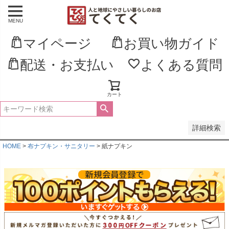
MENU
並び順
新着順
マイページ
お買い物ガイド
登録順
価格が安い順
配送・お支払い
よくある質問
価格が高い順
優先度順
レビュー順
キーワードヒット順
カート
検索
詳細検索
HOME
布ナプキン・サニタリー
紙ナプキン