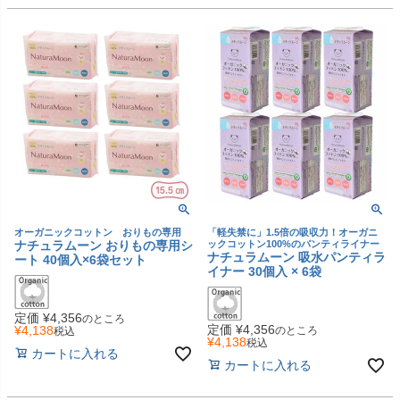
オーガニックコットン おりもの専用
「軽失禁に」1.5倍の吸収力！オーガニ
ナチュラムーン おりもの専用シ
ックコットン100%のパンティライナー
ナチュラムーン 吸水パンティラ
ート 40個入×6袋セット
イナー 30個入 × 6袋
定価
¥
4,356
のところ
定価
¥
4,356
¥
4,138
のところ
税込
¥
4,138
税込
カートに入れる
カートに入れる