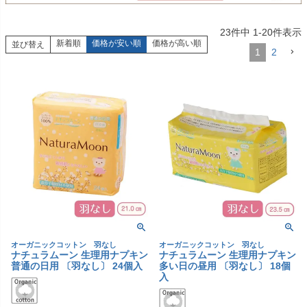
23
件中
1
-
20
件表示
新着順
価格が安い順
価格が高い順
並び替え
1
2
オーガニックコットン 羽なし
オーガニックコットン 羽なし
ナチュラムーン 生理用ナプキン
ナチュラムーン 生理用ナプキン
普通の日用 〔羽なし〕 24個入
多い日の昼用 〔羽なし〕 18個
入