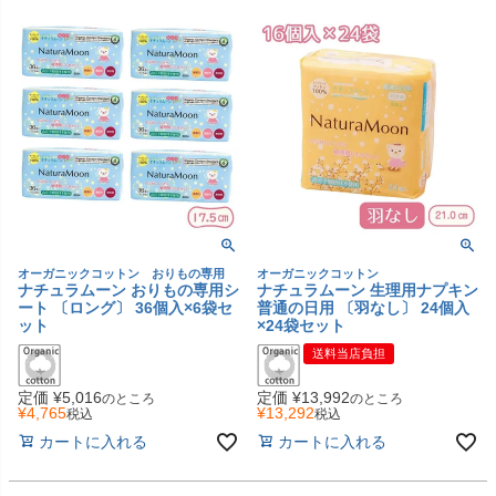
オーガニックコットン おりもの専用
オーガニックコットン
ナチュラムーン おりもの専用シ
ナチュラムーン 生理用ナプキン
ート 〔ロング〕 36個入×6袋セ
普通の日用 〔羽なし〕 24個入
ット
×24袋セット
送料当店負担
定価
¥
5,016
定価
¥
13,992
のところ
のところ
¥
4,765
¥
13,292
税込
税込
カートに入れる
カートに入れる