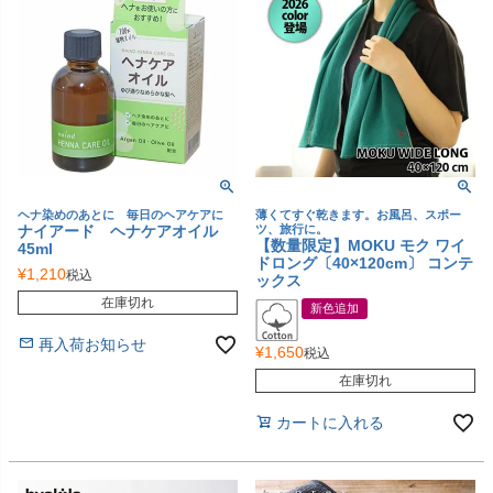
ヘナ染めのあとに 毎日のヘアケアに
薄くてすぐ乾きます。お風呂、スポー
ナイアード ヘナケアオイル
ツ、旅行に。
【数量限定】MOKU モク ワイ
45ml
ドロング〔40×120cm〕 コンテ
¥
1,210
税込
ックス
在庫切れ
新色追加
再入荷お知らせ
¥
1,650
税込
在庫切れ
カートに入れる