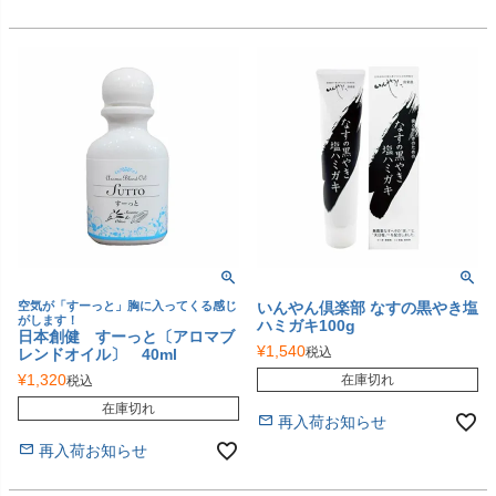
空気が「すーっと」胸に入ってくる感じ
いんやん倶楽部 なすの黒やき塩
がします！
ハミガキ100g
日本創健 すーっと〔アロマブ
¥
1,540
税込
レンドオイル〕 40ml
¥
1,320
在庫切れ
税込
在庫切れ
再入荷お知らせ
再入荷お知らせ