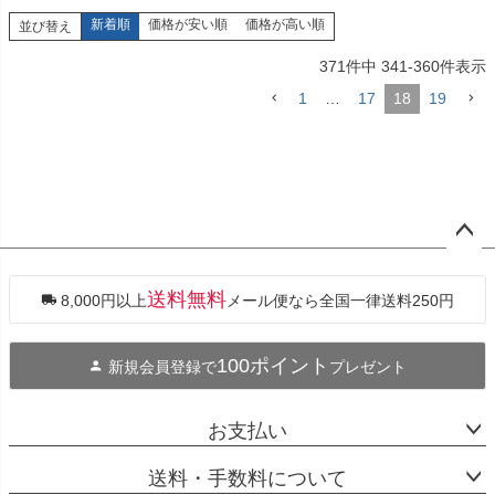
新着順
価格が安い順
価格が高い順
並び替え
371
件中
341
-
360
件表示
1
…
17
18
19
ペー
ジト
ップ
送料無料
8,000円以上
メール便なら全国一律送料250円
へ
100ポイント
新規会員登録で
プレゼント
お支払い
送料・手数料について