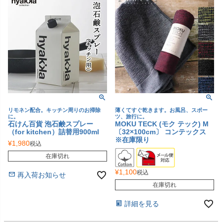
リモネン配合。キッチン周りのお掃除
薄くてすぐ乾きます。お風呂、スポー
に。
ツ、旅行に。
石けん百貨 泡石鹸スプレー
MOKU TECK (モク テック) M
（for kitchen）詰替用900ml
〔32×100cm〕 コンテックス
※在庫限り
¥
1,980
税込
在庫切れ
¥
1,100
税込
再入荷お知らせ
在庫切れ
詳細を見る