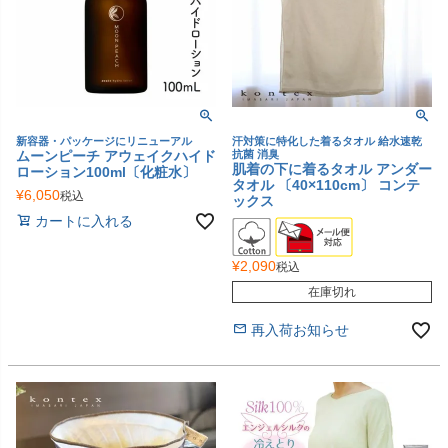
新容器・パッケージにリニューアル
汗対策に特化した着るタオル 給水速乾
ムーンピーチ アウェイクハイド
抗菌 消臭
肌着の下に着るタオル アンダー
ローション100ml〔化粧水〕
タオル 〔40×110cm〕 コンテ
¥
6,050
税込
ックス
カートに入れる
¥
2,090
税込
在庫切れ
再入荷お知らせ