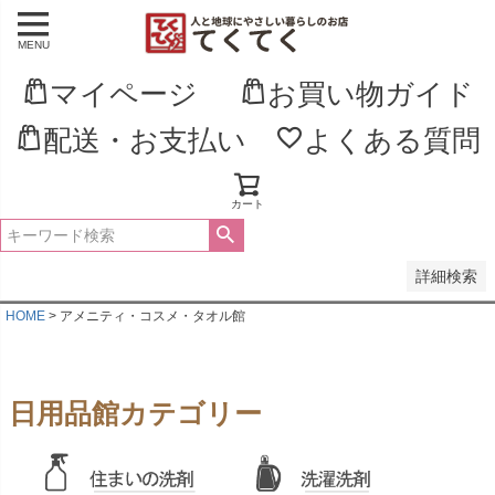
MENU
並び順
新着順
マイページ
お買い物ガイド
登録順
価格が安い順
配送・お支払い
よくある質問
価格が高い順
優先度順
レビュー順
キーワードヒット順
カート
検索
詳細検索
HOME
アメニティ・コスメ・タオル館
日用品館カテゴリー