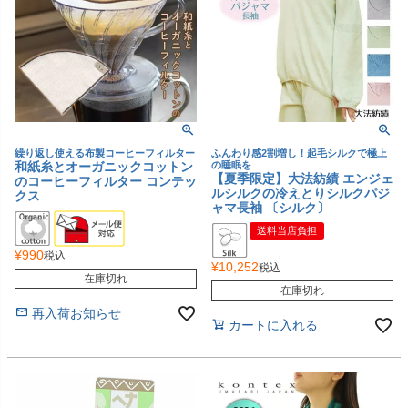
繰り返し使える布製コーヒーフィルター
ふんわり感2割増し！起毛シルクで極上
和紙糸とオーガニックコットン
の睡眠を
【夏季限定】大法紡績 エンジェ
のコーヒーフィルター コンテッ
ルシルクの冷えとりシルクパジ
クス
ャマ長袖 〔シルク〕
送料当店負担
¥
990
税込
¥
10,252
税込
在庫切れ
在庫切れ
再入荷お知らせ
カートに入れる