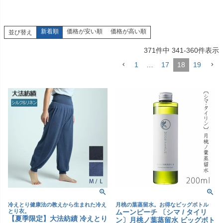
新着順
価格が安い順
価格が高い順
並び替え
371
件中
341
-
360
件表示
1
…
17
18
19
冷えとり健康法の教えから生まれた冷え
月桃の葉蒸留水。お得なビッグボトル
とり衣。
ムーンピーチ 〔シマ / タイリ
【夏季限定】大法紡績 冷えとり
ン〕月桃ノ葉蒸留水 ビッグボト