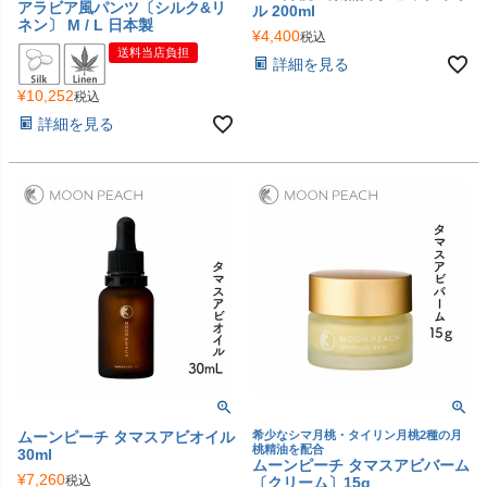
アラビア風パンツ〔シルク&リ
ル 200ml
ネン〕 M / L 日本製
¥
4,400
税込
送料当店負担
詳細を見る
¥
10,252
税込
詳細を見る
ムーンピーチ タマスアビオイル
希少なシマ月桃・タイリン月桃2種の月
桃精油を配合
30ml
ムーンピーチ タマスアビバーム
¥
7,260
税込
〔クリーム〕15g