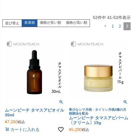
52
件中
41
-
52
件表示
新着順
価格が安い順
価格が高い順
並び替え
1
2
3
ムーンピーチ タマスアビオイル
希少なシマ月桃・タイリン月桃2種の月
桃精油を配合
30ml
ムーンピーチ タマスアビバーム
¥
7,260
税込
〔クリーム〕15g
¥
5,280
カートに入れる
税込