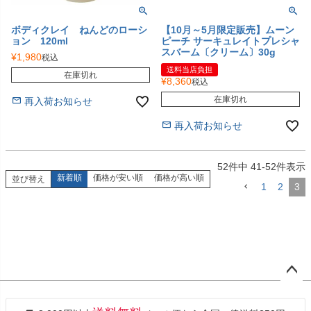
ボディクレイ ねんどのローシ
【10月～5月限定販売】ムーン
ョン 120ml
ピーチ サーキュレイトプレシャ
スバーム〔クリーム〕30g
¥
1,980
税込
送料当店負担
在庫切れ
¥
8,360
税込
在庫切れ
再入荷お知らせ
再入荷お知らせ
52
件中
41
-
52
件表示
新着順
価格が安い順
価格が高い順
並び替え
1
2
3
ペー
ジト
ップ