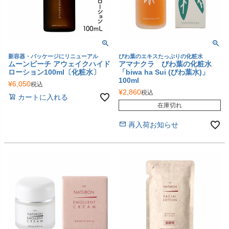
新容器・パッケージにリニューアル
びわ葉のエキスたっぷりの化粧水
ムーンピーチ アウェイクハイド
アマナクラ びわ葉の化粧水
ローション100ml〔化粧水〕
「biwa ha Sui (びわ葉水)」
100ml
¥
6,050
税込
¥
2,860
税込
カートに入れる
在庫切れ
再入荷お知らせ