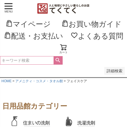
MENU
並び順
新着順
マイページ
お買い物ガイド
登録順
価格が安い順
配送・お支払い
よくある質問
価格が高い順
優先度順
レビュー順
キーワードヒット順
カート
検索
詳細検索
HOME
アメニティ・コスメ・タオル館
フェイスケア
日用品館カテゴリー