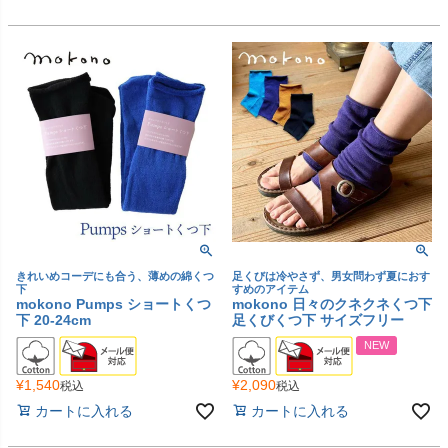
きれいめコーデにも合う、薄めの綿くつ
足くびは冷やさず、男女問わず夏におす
下
すめのアイテム
mokono Pumps ショートくつ
mokono 日々のクネクネくつ下
下 20-24cm
足くびくつ下 サイズフリー
NEW
¥
1,540
¥
2,090
税込
税込
カートに入れる
カートに入れる