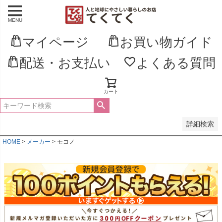
MENU
並び順
新着順
マイページ
お買い物ガイド
登録順
価格が安い順
配送・お支払い
よくある質問
価格が高い順
優先度順
レビュー順
キーワードヒット順
カート
検索
詳細検索
HOME
メーカー
モコノ