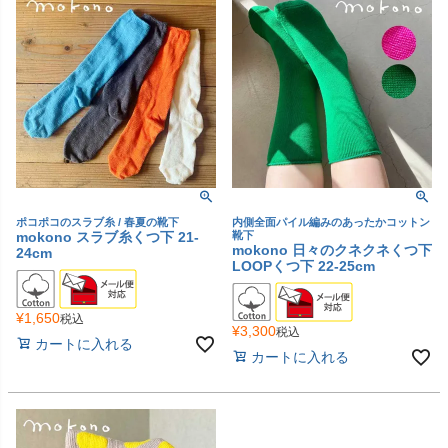
ポコポコのスラブ糸 / 春夏の靴下
内側全面パイル編みのあったかコットン
mokono スラブ糸くつ下 21-
靴下
mokono 日々のクネクネくつ下
24cm
LOOPくつ下 22-25cm
¥
1,650
税込
¥
3,300
税込
カートに入れる
カートに入れる