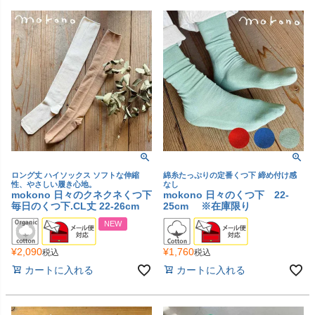
ロング丈 ハイソックス ソフトな伸縮
綿糸たっぷりの定番くつ下 締め付け感
性、やさしい履き心地。
なし
mokono 日々のクネクネくつ下
mokono 日々のくつ下 22-
毎日のくつ下.CL丈 22-26cm
25cm ※在庫限り
NEW
¥
2,090
¥
1,760
税込
税込
カートに入れる
カートに入れる