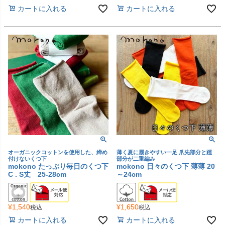
カートに入れる
カートに入れる
オーガニックコットンを使用した、締め
薄く夏に履きやすい一足 爪先部分と踵
付けないくつ下
部分が二重編み
mokono たっぷり毎日のくつ下
mokono 日々のくつ下 薄薄 20
C . S丈 25-28cm
～24cm
¥
1,540
¥
1,650
税込
税込
カートに入れる
カートに入れる