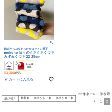
綿糸たっぷりあったかコットン靴下
mokono 日々のクネクネくつ下
みず玉くつ下 22-25cm
¥
3,300
税込
カートに入れる
33
件中
21
-
33
件表示
新着順
価格が安い順
価格が高い順
並び替え
1
2