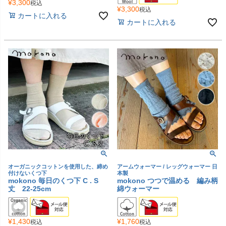
¥
3,300
税込
¥
3,300
税込
カートに入れる
カートに入れる
オーガニックコットンを使用した、締め
アームウォーマー / レッグウォーマー 日
付けないくつ下
本製
mokono 毎日のくつ下 C . S
mokono つつで温める 編み柄
丈 22-25cm
綿ウォーマー
¥
1,430
¥
1,760
税込
税込