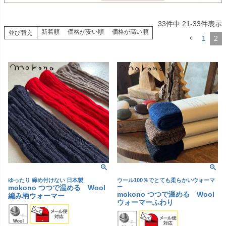
33
件中
21
-
33
件表示
新着順
価格が安い順
価格が高い順
並び替え
1
2
ゆったり 締め付けない 日本製
ウール100％でとても柔らかいウォーマ
mokono つつで温める Wool
ー
mokono つつで温める Wool
編み柄ウォーマー
ウォーマーふわり