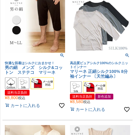
快適な肌着はシルクにおまかせ！
高品質ピュアシルク100%のシルクニッ
男の絹 メンズ シルク&コッ
トインナー
マリーネ 正絹シルク100% 8分
トン ステテコ マリーネ
袖インナー 〔天竺編み〕
送料当店負担
送料当店負担
新色追加
¥
8,800
税込
¥
8,580
税込
カートに入れる
カートに入れる