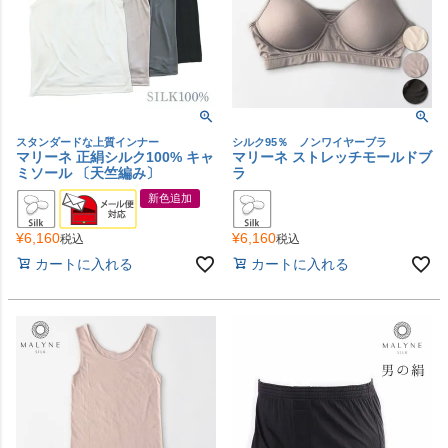
スタンダードな上質インナー
シルク95％ ノンワイヤーブラ
マリーネ 正絹シルク100% キャ
マリーネ ストレッチモールドブ
ミソール 〔天竺編み〕
ラ
新色追加
¥
6,160
¥
6,160
税込
税込
カートに入れる
カートに入れる