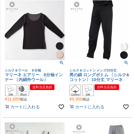
シルク＆ウール ８分袖
シルク＆コットン メンズ10分丈
マリーネ エアリー 8分袖イン
男の絹 ロングボトム 〔シルク&
ナー 〔内絹外ウール〕
コットン〕 10分丈 マリーネ
送料当店負担
送料当店負担
¥
11,880
¥
9,900
税込
税込
カートに入れる
カートに入れる