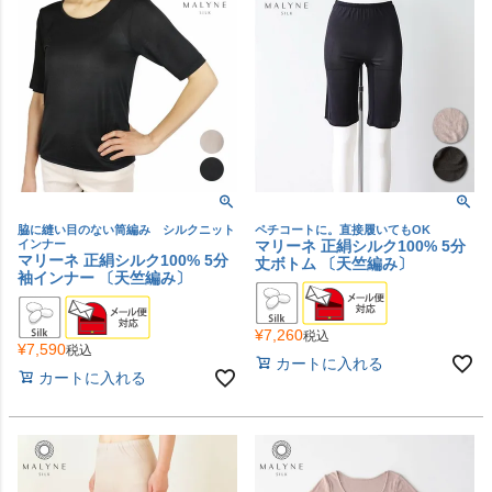
脇に縫い目のない筒編み シルクニット
ペチコートに。直接履いてもOK
インナー
マリーネ 正絹シルク100% 5分
マリーネ 正絹シルク100% 5分
丈ボトム 〔天竺編み〕
袖インナー 〔天竺編み〕
¥
7,260
税込
¥
7,590
税込
カートに入れる
カートに入れる