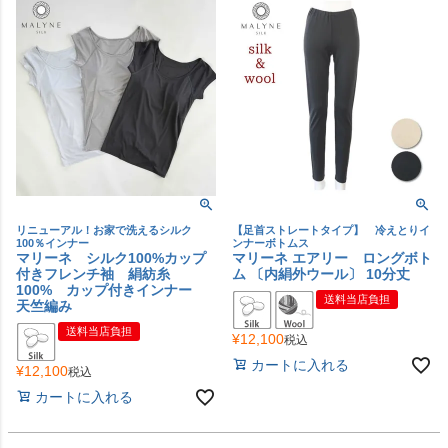
リニューアル！お家で洗えるシルク
【足首ストレートタイプ】 冷えとりイ
100％インナー
ンナーボトムス
マリーネ シルク100%カップ
マリーネ エアリー ロングボト
付きフレンチ袖 絹紡糸
ム 〔内絹外ウール〕 10分丈
100% カップ付きインナー
送料当店負担
天竺編み
送料当店負担
¥
12,100
税込
カートに入れる
¥
12,100
税込
カートに入れる