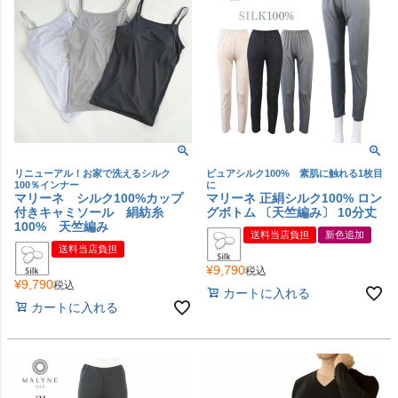
リニューアル！お家で洗えるシルク
ピュアシルク100% 素肌に触れる1枚目
100％インナー
に
マリーネ シルク100%カップ
マリーネ 正絹シルク100% ロン
付きキャミソール 絹紡糸
グボトム 〔天竺編み〕 10分丈
100% 天竺編み
送料当店負担
新色追加
送料当店負担
¥
9,790
税込
¥
9,790
税込
カートに入れる
カートに入れる