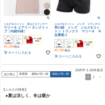
シルク＆コットン 冷えとりインナー
シルク&コットン メンズ トランクス
マリーネ エアリー タンクトッ
男の絹 メンズ シルク&コッ
プ〔内絹外綿〕
トン トランクス マリーネ ※
在庫限り
¥
5,280
税込
¥
5,280
税込
カートに入れる
カートに入れる
25
件中
1
-
20
件表示
新着順
価格が安い順
価格が高い順
並び替え
1
2
【シルクの特長】
●夏は涼しく、冬は暖か