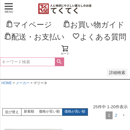
MENU
並び順
新着順
マイページ
お買い物ガイド
登録順
価格が安い順
配送・お支払い
よくある質問
価格が高い順
優先度順
レビュー順
キーワードヒット順
カート
検索
詳細検索
HOME
メーカー
マリーネ
25
件中
1
-
20
件表示
新着順
価格が安い順
価格が高い順
並び替え
1
2