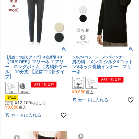
【足首二つ折りタイプ】★在庫限り★
シルク&コットン メンズインナー
【20％OFF】マリーネ エアリ
男の絹 メンズ シルク&コット
ー ロングボトム 〔内絹外ウー
ンVネック長袖インナー マリ
ル〕 10分丈 【足首二つ折タイ
ーネ
プ】
送料当店負担
送料当店負担
¥
9,680
税込
SALE
カートに入れる
定価
¥
12,100
のところ
¥
9,680
税込
カートに入れる