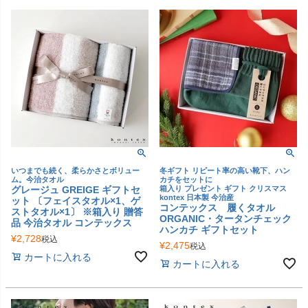
いつまでも続く、柔らかさとボリュー
冬ギフト リピート率の高い靴下、ハン
ム。今治タオル
カチをセットに
グレージュ GREIGE ギフトセ
箱入り プレゼント ギフト クリスマス
kontex 日本製 今治産
ット 〔フェイスタオル×1、ゲ
コンテックス 履くタオル
ストタオル×1〕 ※箱入り 贈答
ORGANIC・タータンチェック
品 今治タオル コンテックス
ハンカチ ギフトセット
¥
2,728
税込
¥
2,475
税込
カートに入れる
カートに入れる