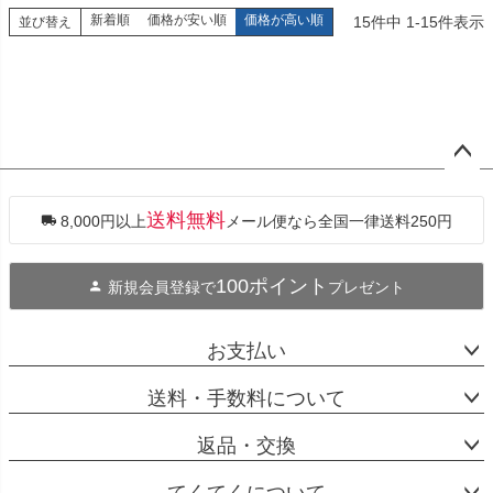
新着順
価格が安い順
価格が高い順
15
件中
1
-
15
件表示
並び替え
ペー
ジト
ップ
送料無料
8,000円以上
メール便なら全国一律送料250円
へ
100ポイント
新規会員登録で
プレゼント
お支払い
送料・手数料について
返品・交換