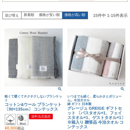
新着順
価格が安い順
価格が高い順
15
件中
1
-
15
件表示
並び替え
軽くて暖くてチクチクしないブランケッ
いつまでも続く、柔らかさとボリュー
ト
ム。今治タオル
コットン&ウール ブランケット
綿 ギフト 日本製
グレージュ GREIGE ギフトセ
〔90×135cm〕 コンテックス
ット 〔バスタオル×1、フェイ
送料当店負担
スタオル×1、ゲストタオル×1〕
※箱入り 贈答品 今治タオル コ
ンテックス
¥
8,800
税込