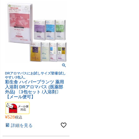
DRアロマバスにお試しサイズ登場!試し
やすい3包入。
彩生舎 ハイパープランツ 薬用
入浴剤 DRアロマバス (医薬部
外品) 〔3包セット /入浴剤〕
【メール便可】
¥
528
税込
詳細を見る