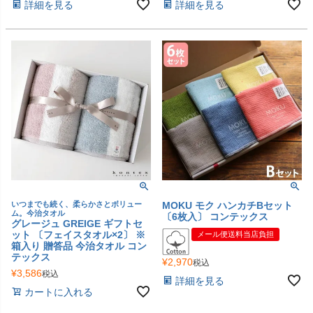
詳細を見る
詳細を見る
いつまでも続く、柔らかさとボリュー
MOKU モク ハンカチBセット
ム。今治タオル
〔6枚入〕 コンテックス
グレージュ GREIGE ギフトセ
ット 〔フェイスタオル×2〕 ※
メール便送料当店負担
箱入り 贈答品 今治タオル コン
テックス
¥
2,970
税込
¥
3,586
税込
詳細を見る
カートに入れる