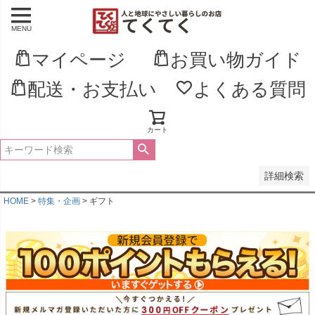
MENU
並び順
新着順
マイページ
お買い物ガイド
登録順
価格が安い順
配送・お支払い
よくある質問
価格が高い順
優先度順
レビュー順
キーワードヒット順
カート
検索
詳細検索
HOME
特集・企画
ギフト