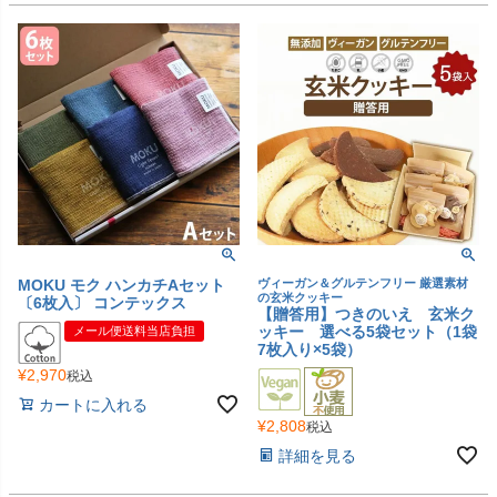
MOKU モク ハンカチAセット
ヴィーガン＆グルテンフリー 厳選素材
の玄米クッキー
〔6枚入〕 コンテックス
【贈答用】つきのいえ 玄米ク
ッキー 選べる5袋セット（1袋
メール便送料当店負担
7枚入り×5袋）
¥
2,970
税込
カートに入れる
¥
2,808
税込
詳細を見る