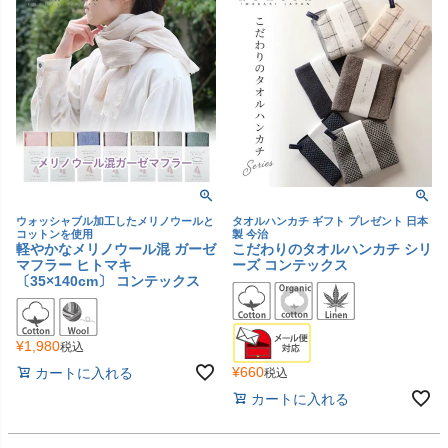
ウォッシャブル加工したメリノウールと
タオルハンカチ ギフト プレゼント 日本
コットンを使用
製 今治
軽やかなメリノウール混 ガーゼ
こだわりのタオルハンカチ シリ
マフラー ヒトマキ
ーズ コンテックス
〔35×140cm〕 コンテックス
¥
1,980
税込
¥
660
カートに入れる
税込
カートに入れる