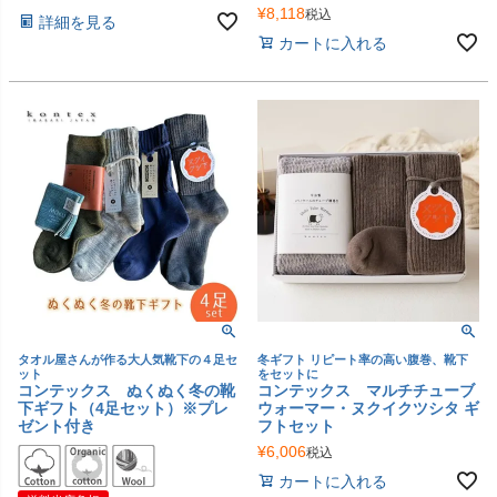
¥
8,118
税込
詳細を見る
カートに入れる
タオル屋さんが作る大人気靴下の４足セ
冬ギフト リピート率の高い腹巻、靴下
ット
をセットに
コンテックス ぬくぬく冬の靴
コンテックス マルチチューブ
下ギフト（4足セット）※プレ
ウォーマー・ヌクイクツシタ ギ
ゼント付き
フトセット
¥
6,006
税込
カートに入れる