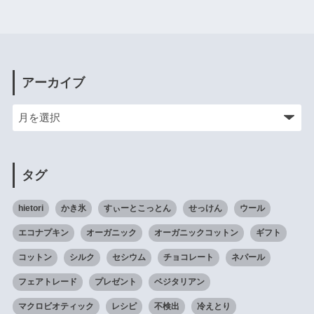
アーカイブ
タグ
hietori
かき氷
すぃーとこっとん
せっけん
ウール
エコナプキン
オーガニック
オーガニックコットン
ギフト
コットン
シルク
セシウム
チョコレート
ネパール
フェアトレード
プレゼント
ベジタリアン
マクロビオティック
レシピ
不検出
冷えとり