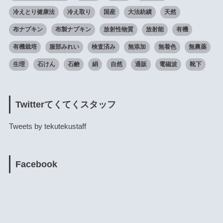
冷えとり健康法
冷え取り
国産
大法紡績
天然
布ナプキン
布製ナプキン
放射性物質
放射能
有機
有機栽培
服部みれい
検査済み
無添加
無着色
無農薬
生理
石けん
石鹸
絹
自然
通販
電磁波
靴下
Twitterてくてくスタッフ
Tweets by tekutekustaff
Facebook